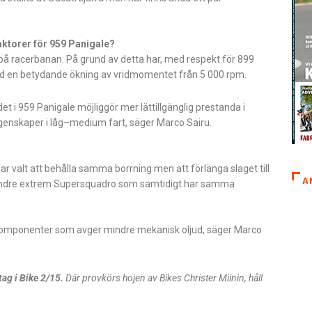
faktorer för 959 Panigale?
på racerbanan. På grund av detta har, med respekt för 899
med en betydande ökning av vridmomentet från 5 000 rpm.
 i 959 Panigale möjliggör mer lättillgänglig prestanda i
de egenskaper i låg–medium fart, säger Marco Sairu.
r valt att behålla samma borrning men att förlänga slaget till
A
mindre extrem Supersquadro som samtidigt har samma
tt komponenter som avger mindre mekanisk oljud, säger Marco
 tag i Bike 2/15.
Där provkörs hojen av Bikes Christer Miinin, håll