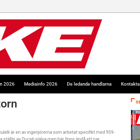
en 2026
Mediainfo 2026
De ledande handlarna
Kontakta
torn
S
lelli är en av ingenjörerna som arbetat specifikt med 959-
ställts av Ducati själva men här finns ändå ett par