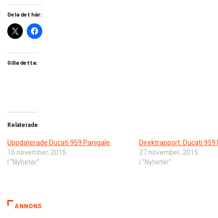
Dela det här:
Gilla detta:
Relaterade
​Uppdaterade Ducati 959 Panigale
​Direktrapport: Ducati 959
16 november, 2015
27 november, 2015
I ”Nyheter”
I ”Nyheter”
ANNONS