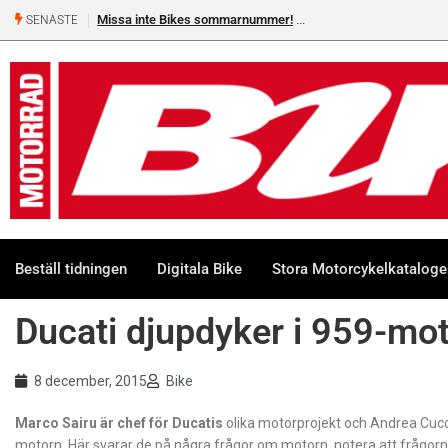
Missa inte Bikes sommarnummer!
SENASTE
Beställ tidningen
Digitala Bike
Stora Motorcykelkatalog
Ducati djupdyker i 959-mo
8 december, 2015
Bike
Marco Sairu är chef för Ducatis
olika motorprojekt och Andrea Cuccu
motorn. Här svarar de på några frågor om motorn, notera att frågorna 