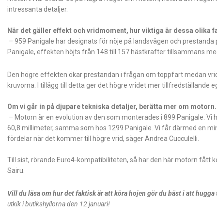
intressanta detaljer.
När det gäller effekt och vridmoment, hur viktiga är dessa olika 
– 959 Panigale har designats för nöje på landsvägen och prestanda 
Panigale, effekten höjts från 148 till 157 hästkrafter tillsammans 
Den högre effekten ökar prestandan i frågan om toppfart medan vridet
kruvorna. I tillägg till detta ger det högre vridet mer tillfredställan
Om vi går in på djupare tekniska detaljer, berätta mer om motorn.
– Motorn är en evolution av den som monterades i 899 Panigale. Vi ha
60,8 millimeter, samma som hos 1299 Panigale. Vi får därmed en 
fördelar när det kommer till högre vrid, säger Andrea Cucculelli.
Till sist, rörande Euro4-kompatibiliteten, så har den här motorn få
Sairu.
Vill du läsa om hur det faktisk är att köra hojen gör du bäst i att hugga
utkik i butikshyllorna den 12 januari!