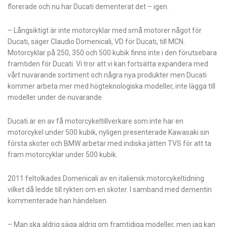
florerade och nu har Ducati dementerat det – igen.
– Långsiktigt är inte motorcyklar med små motorer något för
Ducati, säger Claudio Domenicali, VD för Ducati, till MCN.
Motorcyklar på 250, 350 och 500 kubik finns inte i den förutsebara
framtiden för Ducati. Vi tror att vi kan fortsätta expandera med
vårt nuvarande sortiment och några nya produkter men Ducati
kommer arbeta mer med högteknologiska modeller, inte lägga till
modeller under de nuvarande.
Ducati är en av få motorcykeltillverkare som inte har en
motorcykel under 500 kubik, nyligen presenterade Kawasaki sin
första skoter och BMW arbetar med indiska jätten TVS för att ta
fram motorcyklar under 500 kubik.
2011 feltolkades Domenicali av en italiensk motorcykeltidning
vilket då ledde till rykten om en skoter. I samband med dementin
kommenterade han händelsen.
– Man ska aldrig säga aldrig om framtidiga modeller, men jag kan