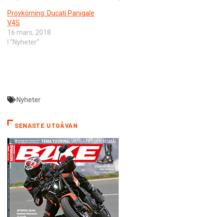
Provkörning: Ducati Panigale
V4S
16 mars, 2018
I ”Nyheter”
Nyheter
SENASTE UTGÅVAN