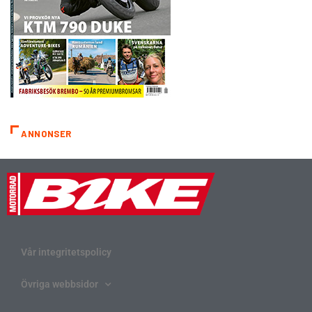
ANNONSER
Vår integritetspolicy
Övriga webbsidor