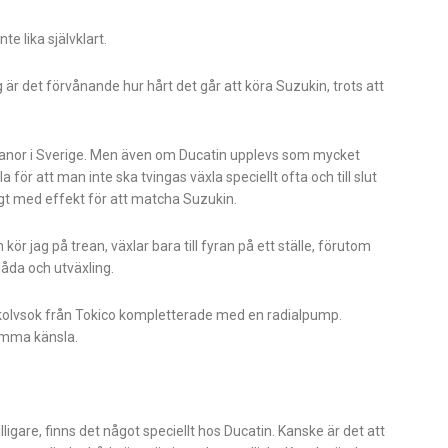
e lika självklart.
r det förvånande hur hårt det går att köra Suzukin, trots att
tbanor i Sverige. Men även om Ducatin upplevs som mycket
 för att man inte ska tvingas växla speciellt ofta och till slut
ligt med effekt för att matcha Suzukin.
 jag på trean, växlar bara till fyran på ett ställe, förutom
låda och utväxling.
rkolvsok från Tokico kompletterade med en radialpump.
samma känsla.
gare, finns det något speciellt hos Ducatin. Kanske är det att