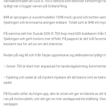
varvtalsområdet än GSX-R 750:s radfyra som behöver femsiffrigt för 
tydligt när vi loggar varven på Gotland Ring.
848 är sprungen ur succémodellen 1098 med i grund och botten samma
fjädringen och bromsarna aningen enklare. Totalt sett är 848 ett myck
På samma sätt hör Suzuki GSX-R 750 ihop med 600-kubikaren från Suz
fjädringen och gett motorn mer effekt. På pappret är det två fenome
bestämt oss för att se om det stämmer.
Redan på väg till och från färjan uppenbarar sig skillnaderna tydligt 
– Gixxer 750 är klart mer anpassad för landsvägskörning, kommenterar 
– Fjädring och sadel är så mycket mjukare att det känns rent av bek
sadel.
På Ducatin sitter du högre upp, den är smal och ger en känsla av att d
i än på motorcykeln, och det ger en mer avslappnad körställning. Viss
vardagen.