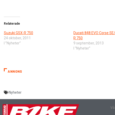
Relaterade
Suzuki GSX-R 750
Ducati 848 EVO Corse SE
24 oktober, 2011
R 750
I ”Nyheter”
9 september, 2013
I ”Nyheter”
ANNONS
Nyheter
Vå