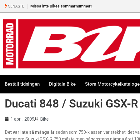
Missa inte Bikes sommarnummer!
SENASTE
Beställ tidningen
Digitala Bike
Stora Motorcykelkatalog
Ducati 848 / Suzuki GSX-R
1 april, 2009
Bike
Det var inte så många år
sedan som 750-klassen var stekhet, det v
pratar om Suzuki GSX-R 750 måste man någonstans nämna året 1985,