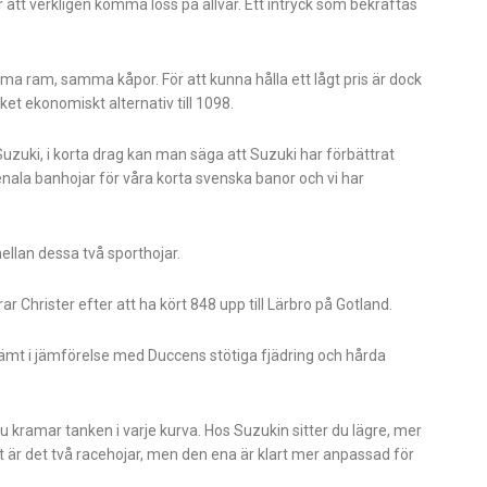
att verkligen komma loss på allvar. Ett intryck som bekräftas
 ram, samma kåpor. För att kunna hålla ett lågt pris är dock
et ekonomiskt alternativ till 1098.
uki, i korta drag kan man säga att Suzuki har förbättrat
nala banhojar för våra korta svenska banor och vi har
mellan dessa två sporthojar.
Christer efter att ha kört 848 upp till Lärbro på Gotland.
vämt i jämförelse med Duccens stötiga fjädring och hårda
u kramar tanken i varje kurva. Hos Suzukin sitter du lägre, mer
t är det två racehojar, men den ena är klart mer anpassad för