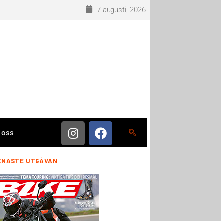
7 augusti, 2026
 oss
ENASTE UTGÅVAN