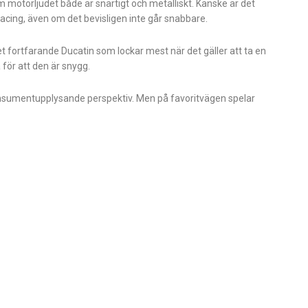
 motorljudet både är snärtigt och metalliskt. Kanske är det
racing, även om det bevisligen inte går snabbare.
det fortfarande Ducatin som lockar mest när det gäller att ta en
 för att den är snygg.
r konsumentupplysande perspektiv. Men på favoritvägen spelar