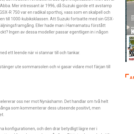
 Abba. Mer intressant är 1996, då Suzuki gjorde ett avstamp
 GSX-R 750 var en radikal sporthoj, vass som en skalpell och
en till 1000-kubiksklassen. Att Suzuki fortsatte med sin GSX-
örsäljningsframgång. Eller hade man i Hamamatsu förstått
kt? Ingen av dessa modeller passar egentligen in i någon
ed ett leende när vi stannar till och tankar.
t stänger ute sommarsolen och vi gasar vidare mot färjan till
A
ccelererar oss ner mot Nynäshamn. Det handlar om två helt
all många som kommenterar dess utseende positivt, men
et.
 konfigurationen, och den drar betydligt lägre ner i