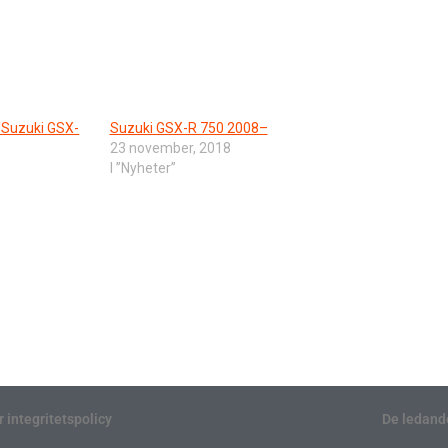
/Suzuki GSX-
Suzuki GSX-R 750 2008–
23 november, 2018
I ”Nyheter”
r integritetspolicy
De ledand