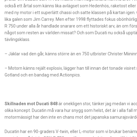
också ett årtal som känns lika avlägset som Hedenhös, raketost eller
med ny motor i ett superlätt chassi och satte klassen på kartan igen.
lika galen som Jim Carrey. Men efter 1998 flyttades fokus obönhörlig
R 750 under alla år handlade snarare om ett historiskt arv, än om f
något som resten av världen missat? Och som Ducati nu också upptäc
tävlingsklass.
– Jäklar vad den går, känns större än en 750 utbrister Christer Miininm
– Motorn känns rejält explosiv, lägger han till innan det tonade visire
Gotland och en bandag med Actionpics.
Skillnaden mot Ducati 848
är onekligen stor, tänker jag medan vi a
olika koncept. Ducatin må vara hur snygg som helst, det är i alla f
motormässigt har den inte en chans mot det japanska samurajsvärd
Ducatin har en 90-graders V-twin, eller L-motor som vi brukar benämna