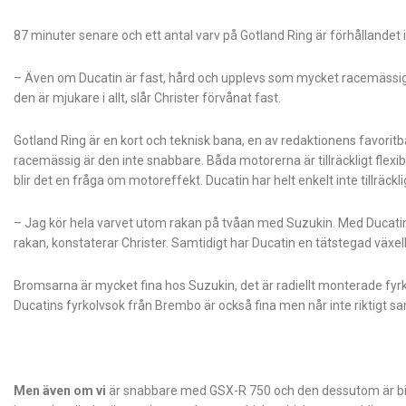
87 minuter senare och ett antal varv på Gotland Ring är förhållandet int
– Även om Ducatin är fast, hård och upplevs som mycket racemässig ä
den är mjukare i allt, slår Christer förvånat fast.
Gotland Ring är en kort och teknisk bana, en av redaktionens favori
racemässig är den inte snabbare. Båda motorerna är tillräckligt flexibla
blir det en fråga om motoreffekt. Ducatin har helt enkelt inte tillräck
– Jag kör hela varvet utom rakan på tvåan med Suzukin. Med Ducatin kör
rakan, konstaterar Christer. Samtidigt har Ducatin en tätstegad växel
Bromsarna är mycket fina hos Suzukin, det är radiellt monterade fy
Ducatins fyrkolvsok från Brembo är också fina men når inte riktigt 
Men även om vi
är snabbare med GSX-R 750 och den dessutom är billi