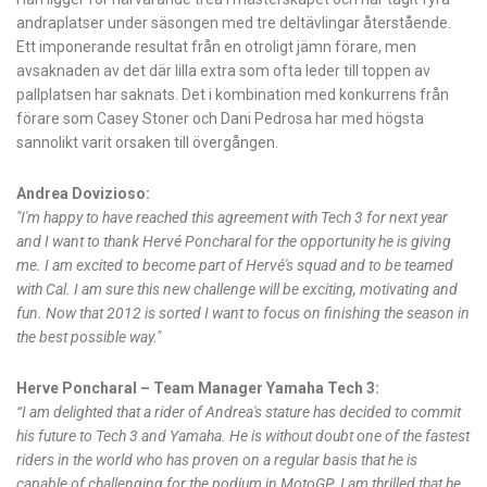
andraplatser under säsongen med tre deltävlingar återstående.
Ett imponerande resultat från en otroligt jämn förare, men
avsaknaden av det där lilla extra som ofta leder till toppen av
pallplatsen har saknats. Det i kombination med konkurrens från
förare som Casey Stoner och Dani Pedrosa har med högsta
sannolikt varit orsaken till övergången.
Andrea Dovizioso:
"I'm happy to have reached this agreement with Tech 3 for next year
and I want to thank Hervé Poncharal for the opportunity he is giving
me. I am excited to become part of Hervé's squad and to be teamed
with Cal. I am sure this new challenge will be exciting, motivating and
fun. Now that 2012 is sorted I want to focus on finishing the season in
the best possible way."
Herve Poncharal – Team Manager Yamaha Tech 3:
“I am delighted that a rider of Andrea's stature has decided to commit
his future to Tech 3 and Yamaha. He is without doubt one of the fastest
riders in the world who has proven on a regular basis that he is
capable of challenging for the podium in MotoGP. I am thrilled that he