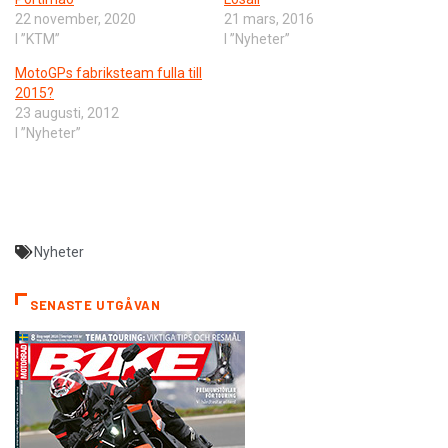
22 november, 2020
21 mars, 2016
I ”KTM”
I ”Nyheter”
MotoGPs fabriksteam fulla till
2015?
23 augusti, 2012
I ”Nyheter”
Nyheter
SENASTE UTGÅVAN