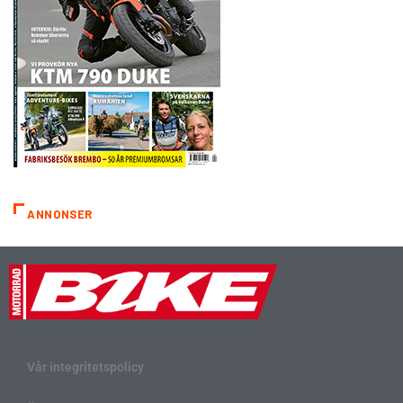
ANNONSER
Vår integritetspolicy