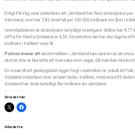
Enligt På Väg visar statistiken att Jämtland har flest dödsolyckor per 
Värmland, som har 7,83 dödsfall per 100 000 invånare om året i trafi
I storstadslänen är dödsolyckor betydligt ovanligare. Skåne har 4,
siffra för Västra Götaland är 4,50. Stockholms län har den lägsta si
invånare i trafiken varje år.
Polisen menar att
skotertrafiken i Jämtland kan vara en av de stora bo
skotrar inte är lika lätta att övervaka som vägar, då man kan öka kon
En orsak till att glesbygdslän ligger högt i statistiken är också att fol
Götaland statistiken över antalet döda i trafiken, med sina 693 döds
Götaland har dock betydligt fler invånare än Jämtland.
Dela det här:
Gilla detta: