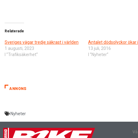
Relaterade
Sveriges vägar tredje säkrast i världen
Antalet dödsolyckor ökar i
1 augusti, 2023
13 juli, 2016
I ”Trafiksäkerhet”
I ”Nyheter”
ANNONS
Nyheter
Vå