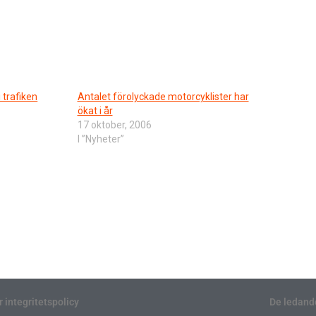
 trafiken
Antalet förolyckade motorcyklister har
ökat i år
17 oktober, 2006
I ”Nyheter”
r integritetspolicy
De ledand