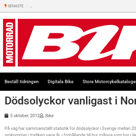
SENASTE
Beställ tidningen
Digitala Bike
Stora Motorcykelkatalog
Dödsolyckor vanligast i No
5 oktober, 2012
Bike
På väg har sammanställt statistik för dödsolyckor i Sverige mellan 
omkommer i trafiken varje år, i förhållande till hur många som bor i lä