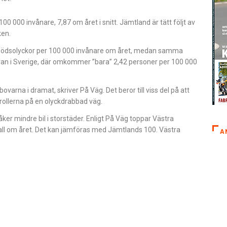
100 000 invånare, 7,87 om året i snitt. Jämtland är tätt följt av
ken.
77 dödsolyckor per 100 000 invånare om året, medan samma
ffran i Sverige, där omkommer ”bara” 2,42 personer per 100 000
varna i dramat, skriver På Väg. Det beror till viss del på att
trollerna på en olyckdrabbad väg.
k åker mindre bil i storstäder. Enligt På Väg toppar Västra
fall om året. Det kan jämföras med Jämtlands 100. Västra
A