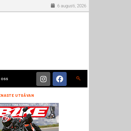
6 augusti, 2026
 oss
ENASTE UTGÅVAN