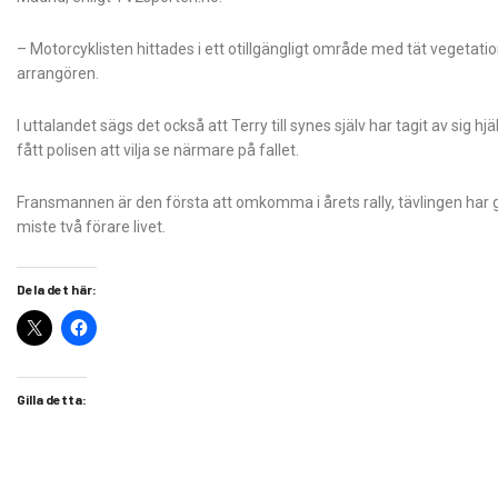
– Motorcyklisten hittades i ett otillgängligt område med tät vegetation
arrangören.
I uttalandet sägs det också att Terry till synes själv har tagit av sig
fått polisen att vilja se närmare på fallet.
Fransmannen är den första att omkomma i årets rally, tävlingen har ge
miste två förare livet.
Dela det här:
Gilla detta: