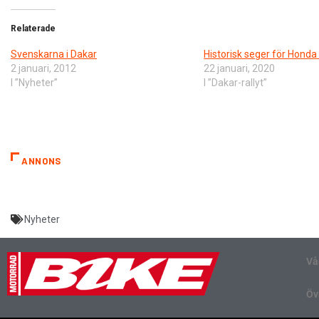
Relaterade
Svenskarna i Dakar
Historisk seger för Honda 
2 januari, 2012
22 januari, 2020
I ”Nyheter”
I ”Dakar-rallyt”
ANNONS
Nyheter
Vå
Öv