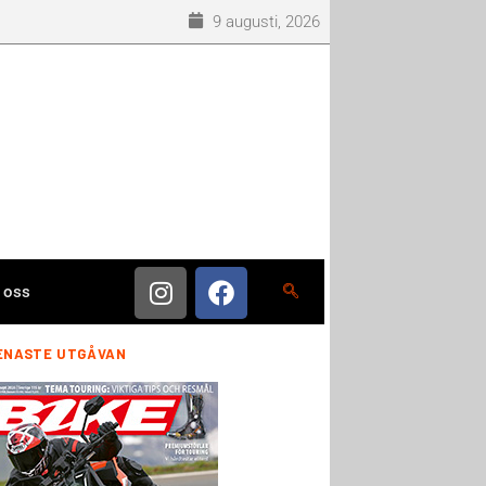
9 augusti, 2026
 oss
ENASTE UTGÅVAN