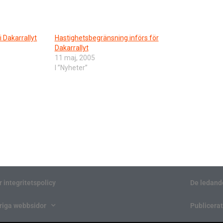
i Dakarrallyt
Hastighetsbegränsning införs för
Dakarrallyt
11 maj, 2005
I ”Nyheter”
r integritetspolicy
De ledand
riga webbsidor
Publicerat