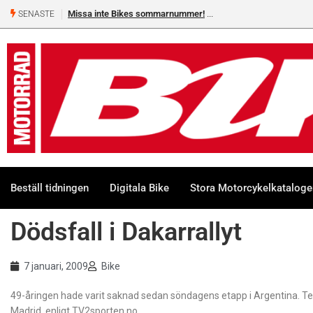
Missa inte Bikes sommarnummer!
SENASTE
Beställ tidningen
Digitala Bike
Stora Motorcykelkatalog
Dödsfall i Dakarrallyt
7 januari, 2009
Bike
49-åringen hade varit saknad sedan söndagens etapp i Argentina. Te
Madrid, enligt TV2sporten.no.