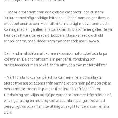
– Jag ville föra samman den globala caféracer- och custom-
kulturen med några viktiga kriterier – klädsel som en gentleman,
ett öppet ansikte som visar att vi kan le artigt mot varandra och
körning med en gentlemans karaktär. Strikta kriterier gäller. De var
tvunget att vara caféracers, bobbers, klassiker, retro och old
school charm, med kläder som matchar, förklarar Hawwa.
Det handlar alltså om att köra en klassisk motorcykel och ta på
kostymen. Dels för att samla in pengar till forskning om
prostatacancer men också ändra attityden mot motorcyklister.
– Vårt första fokus var på att ha kul men vi ville också bryta
stereotypa associationer från samhället om män på motorcyklar
och samtidigt samla in pengar till mäns hälsofrågor. Vi tror
fundraising och viljan att hjälpa varandra kommer från hjärtat, så
vi tvingar aldrig en motorcyklist att samla in pengar. Det är ett
personligt val och vi tar inte ut någon avgift för dem som vill åka
DGR.