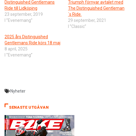
Distinguished Gentlemans
Triumph förnyar avtalet med
Ride till Lidköping
The Distinguished Gentleman
23 september, 2019
´s Ride.
I ”Evenemang”
29 september, 2021
I ”Classic”
2025 års Distinguished
Gentlemans Ride körs 18 maj
8 april, 2025
I ”Evenemang”
Nyheter
SENASTE UTGÅVAN