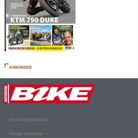
ANNONSER
Vår integritetspolicy
Övriga webbsidor