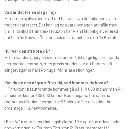
Vad är det för en slags hoj?
– Triumph själva menar att det här är själva definitionen av en
modern caféracer. Det kan jag nog vara benägen att hålla med
om. Tillskillnad från bas-Thruxton har R:en fått biffig inverterad
gaffel från Showa, Öhlinare bak och monobloc-ok från Brembo.
Hur var den att köra då?
– Den här designprylen överraskar med riktigt giftiga prestanda
och sportig geometri, men precis hur den var att hantera på
slingervägarna här i Portugal får ni läsa i tidningen!
Kan du ge oss några siffror då, vad kommer de kosta?
– Thruxton i basutförande kommer gå på 119 000 kronor men R-
versionen kostar 135 000 kronor. Båda hojarna har samma
motorspecifikation och sportar 96 hästkrafter och vridet är
ordentliga 112 newtonmeter.
I Bike 5/16 som finns i tidningshyllorna 19:e april kan ni läsa hela
provkörningen av Triumph Thruxton R. Prenumeranter får