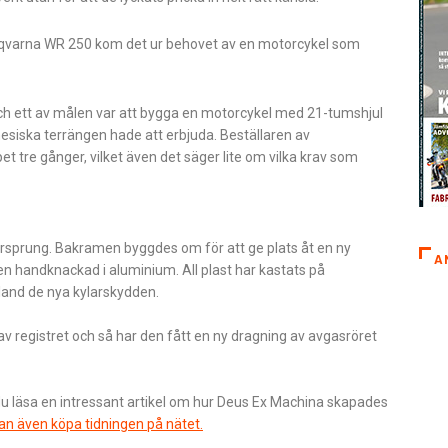
usqvarna WR 250 kom det ur behovet av en motorcykel som
ch ett av målen var att bygga en motorcykel med 21-tumshjul
esiska terrängen hade att erbjuda. Beställaren av
tre gånger, vilket även det säger lite om vilka krav som
prung. Bakramen byggdes om för att ge plats åt en ny
A
n handknackad i aluminium. All plast har kastats på
ibland de nya kylarskydden.
n av registret och så har den fått en ny dragning av avgasröret
 du läsa en intressant artikel om hur Deus Ex Machina skapades
an även köpa tidningen på nätet.