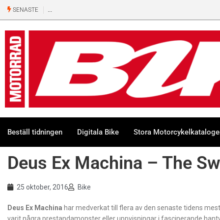
SENASTE
Beställ tidningen
Digitala Bike
Stora Motorcykelkatalog
Deus Ex Machina – The S
25 oktober, 2016
Bike
Deus Ex Machina
har medverkat till flera av den senaste tidens m
varit några prestandamonster eller uppvisningar i fascinerande hantver