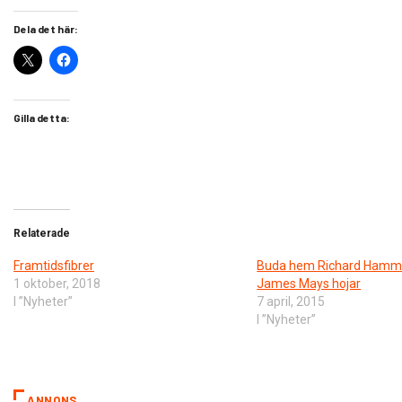
Dela det här:
Gilla detta:
Relaterade
Framtidsfibrer
Buda hem Richard Hamm
1 oktober, 2018
James Mays hojar
I ”Nyheter”
7 april, 2015
I ”Nyheter”
ANNONS