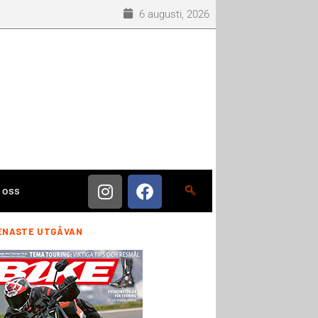
6 augusti, 2026
 oss
ENASTE UTGÅVAN