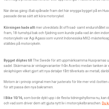
När deras gäng i Bali spånade fram det här snygga bygget på en H
passade deras sätt att köra motorcykel.
Körningen hade allt
mer utvecklats åt offroad- samt endurohållet o
fram, 18-tumshjul bak och fjädring som kunde palla vad än den indon
motorcykeln var Agi Agassi som vunnit Indonesiska MX2-mästerksapet 
ställdes på motorcykeln.
Bygget döptes till
The Swede för att uppmärksamma Husqvarnas urs
sadel. Skärmarna är vintagevarianter från Acerbic medan tanken är e
skräphögen vilket gjort att nya detaljer fått tillverkats av metall, där
Motorn är i princip original men har justerats för lite mer vrid i botte
för att passa den nya bakramen.
I Bike 10/16,
som borde dykt upp i de flesta tidningshyllorna nu, kan
och vad som driver dem att gjuta nytt liv i motorcykelbranschen.
Du k