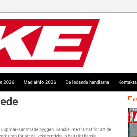
en 2026
Mediainfo 2026
De ledande handlarna
Kontakta
wede
S
est uppmärksammade byggen. Kanske inte främst för att de
k utan för att de lyckats pricka in helt rätt känsla.