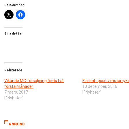
Dela det här:
Gilla detta:
Relaterade
Vikande MC-försäljning årets två
Fortsatt positiv motorcyke
första månader
10 december, 2016
7 mars, 2017
I ”Nyheter”
I ”Nyheter”
ANNONS