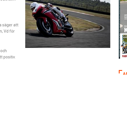
a säger att
n, Vd för
 och
 positiv.
A