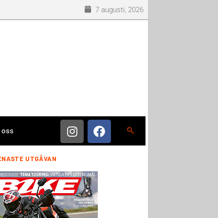
7 augusti, 2026
 oss
ENASTE UTGÅVAN