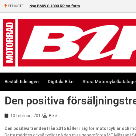
Nya BMW S 1000 RR tar form
SENASTE
Beställ tidningen
Digitala Bike
Stora Motorcykelkatalog
Den positiva försäljningstr
10 februari, 2017
Bike
Den positiva trenden från 2016 håller i sig för motorcyklar och m
Detta märktes också tydligt på den nyss genomförda MC Mässan i 