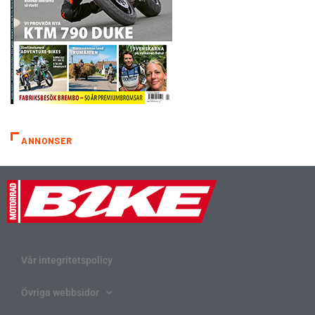
ANNONSER
Vår integritetspolicy
Övriga webbsidor