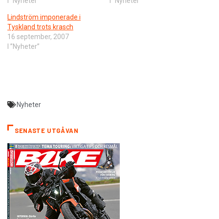
I ”Nyheter”
I ”Nyheter”
Lindström imponerade i
Tyskland trots krasch
16 september, 2007
I ”Nyheter”
Nyheter
SENASTE UTGÅVAN