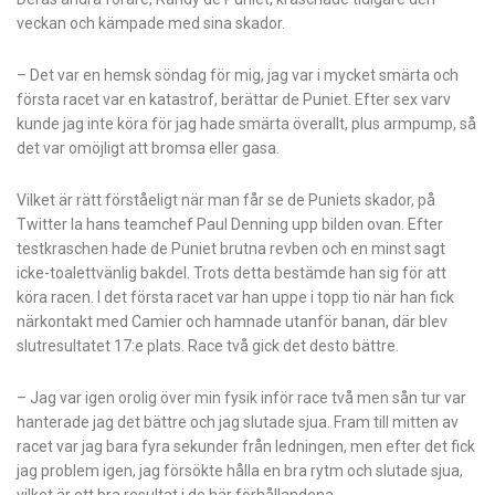
veckan och kämpade med sina skador.
– Det var en hemsk söndag för mig, jag var i mycket smärta och
första racet var en katastrof, berättar de Puniet. Efter sex varv
kunde jag inte köra för jag hade smärta överallt, plus armpump, så
det var omöjligt att bromsa eller gasa.
Vilket är rätt förståeligt när man får se de Puniets skador, på
Twitter la hans teamchef Paul Denning upp bilden ovan. Efter
testkraschen hade de Puniet brutna revben och en minst sagt
icke-toalettvänlig bakdel. Trots detta bestämde han sig för att
köra racen. I det första racet var han uppe i topp tio när han fick
närkontakt med Camier och hamnade utanför banan, där blev
slutresultatet 17:e plats. Race två gick det desto bättre.
– Jag var igen orolig över min fysik inför race två men sån tur var
hanterade jag det bättre och jag slutade sjua. Fram till mitten av
racet var jag bara fyra sekunder från ledningen, men efter det fick
jag problem igen, jag försökte hålla en bra rytm och slutade sjua,