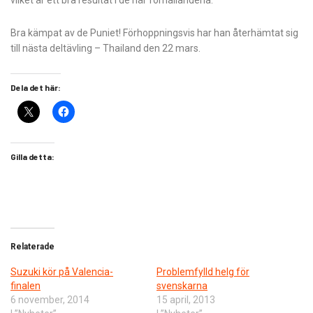
vilket är ett bra resultat i de här förhållandena.
Bra kämpat av de Puniet! Förhoppningsvis har han återhämtat sig
till nästa deltävling – Thailand den 22 mars.
Dela det här:
Gilla detta:
Relaterade
Suzuki kör på Valencia-
Problemfylld helg för
finalen
svenskarna
6 november, 2014
15 april, 2013