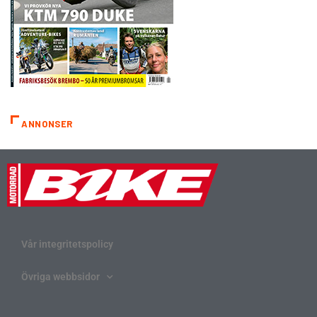
ANNONSER
Vår integritetspolicy
Övriga webbsidor