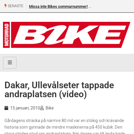
SENASTE
Missa inte Bikes sommarnummer!
Dakar, Ullevålseter tappade
andraplatsen (video)
15 januari, 2010
Bike
Gårdagens sträcka på närmre 80 mil var en stökig och krävande
historia som gynnade de mindre maskinerna på 450 kubik. Den
stora striden stod om andraplatsen. När dagen var till ända hade