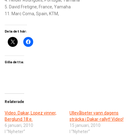
4. Helder Rodrigues, Portugal, Yamaha
5. David Fretigne, France, Yamaha
11. Marc Coma, Spain, KTM,
Dela det här:
Gilla detta:
Relaterade
Video: Dakar, Lopez vinner,
Ullevålseter vann dagens
Berglund 18:e.
sträcka i Dakar-rallyt! Video!
6 januari, 2010
15 januari, 2010
I ”Nyheter”
I ”Nyheter”