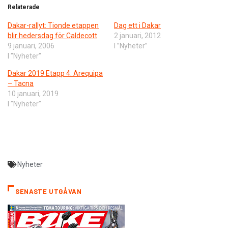
Relaterade
Dakar-rallyt: Tionde etappen
Dag ett i Dakar
blir hedersdag för Caldecott
2 januari, 2012
9 januari, 2006
I ”Nyheter”
I ”Nyheter”
Dakar 2019 Etapp 4: Arequipa
– Tacna
10 januari, 2019
I ”Nyheter”
Nyheter
SENASTE UTGÅVAN