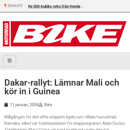
SENASTE
Ny 500-kubiks retro från Honda
Dakar-rallyt: Lämnar Mali och
kör in i Guinea
11 januari, 2006
Bike
Målgången för den elfte etappen ägde rum i Malis huvudstad,
Bamako, vilket var födelseplatsen för etappsegraren, Alain Duclos.
Totalledaren Marc Coma var näst snabbast under den här