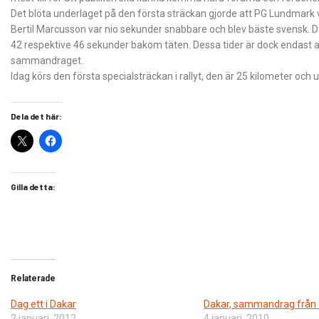
Det blöta underlaget på den första sträckan gjorde att PG Lundmark 
Bertil Marcusson var nio sekunder snabbare och blev bäste svensk. D
42 respektive 46 sekunder bakom täten. Dessa tider är dock endast a
sammandraget.
Idag körs den första specialsträckan i rallyt, den är 25 kilometer och
Dela det här:
Gilla detta:
Relaterade
Dag ett i Dakar
Dakar, sammandrag från 
2 januari, 2012
4 januari, 2010