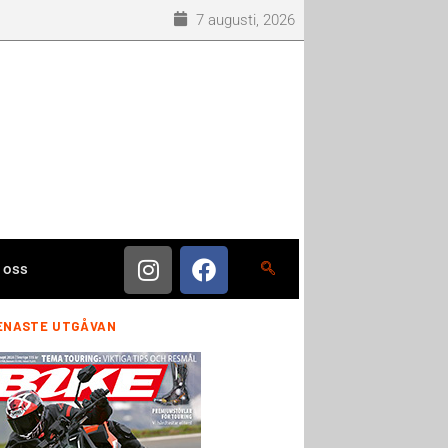
7 augusti, 2026
 oss
ENASTE UTGÅVAN