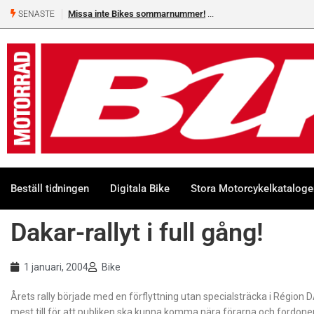
Missa inte Bikes sommarnummer!
SENASTE
Beställ tidningen
Digitala Bike
Stora Motorcykelkatalog
Dakar-rallyt i full gång!
1 januari, 2004
Bike
Årets rally började med en förflyttning utan specialsträcka i Région D
mest till för att publiken ska kunna komma nära förarna och fordo