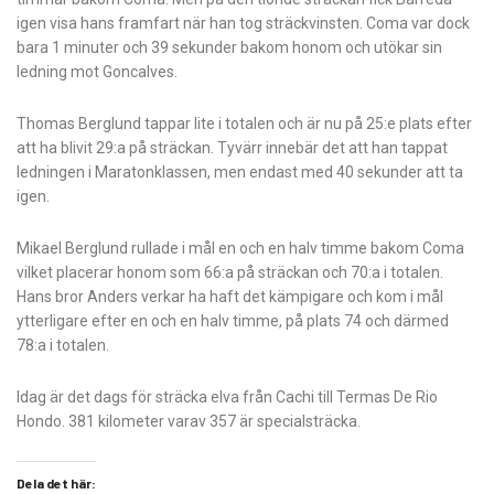
igen visa hans framfart när han tog sträckvinsten. Coma var dock
bara 1 minuter och 39 sekunder bakom honom och utökar sin
ledning mot Goncalves.
Thomas Berglund tappar lite i totalen och är nu på 25:e plats efter
att ha blivit 29:a på sträckan. Tyvärr innebär det att han tappat
ledningen i Maratonklassen, men endast med 40 sekunder att ta
igen.
Mikael Berglund rullade i mål en och en halv timme bakom Coma
vilket placerar honom som 66:a på sträckan och 70:a i totalen.
Hans bror Anders verkar ha haft det kämpigare och kom i mål
ytterligare efter en och en halv timme, på plats 74 och därmed
78:a i totalen.
Idag är det dags för sträcka elva från Cachi till Termas De Rio
Hondo. 381 kilometer varav 357 är specialsträcka.
Dela det här: