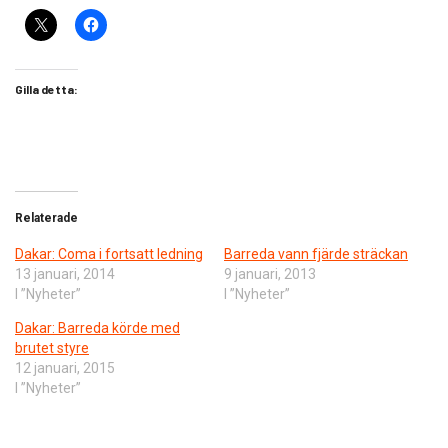
Gilla detta:
Relaterade
Dakar: Coma i fortsatt ledning
Barreda vann fjärde sträckan
13 januari, 2014
9 januari, 2013
I ”Nyheter”
I ”Nyheter”
Dakar: Barreda körde med
brutet styre
12 januari, 2015
I ”Nyheter”