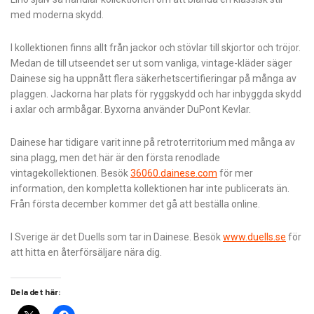
med moderna skydd.
I kollektionen finns allt från jackor och stövlar till skjortor och tröjor.
Medan de till utseendet ser ut som vanliga, vintage-kläder säger
Dainese sig ha uppnått flera säkerhetscertifieringar på många av
plaggen. Jackorna har plats för ryggskydd och har inbyggda skydd
i axlar och armbågar. Byxorna använder DuPont Kevlar.
Dainese har tidigare varit inne på retroterritorium med många av
sina plagg, men det här är den första renodlade
vintagekollektionen. Besök
36060.dainese.com
för mer
information, den kompletta kollektionen har inte publicerats än.
Från första december kommer det gå att beställa online.
I Sverige är det Duells som tar in Dainese. Besök
www.duells.se
för
att hitta en återförsäljare nära dig.
Dela det här: