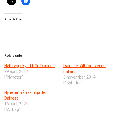
Gilla detta:
Relaterade
Nytt ryggskydd från Dainese
Dainese sålt för över en
29 april, 2017
miljard
I ”Nyheter”
6 november, 2014
I ”Nyheter”
Nyheter från skinnjätten
Dainese!
16 april, 2024
I ”Airbag”