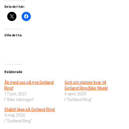
Dela det här:
Gilla detta:
Relaterade
Åk med oss på nya Gotland
Gott om platser kvar till
Ring!
Gotland Ring Bike Week!
17 juni, 2021
6 april, 2025
I ”Bike tidningen”
I ”Gotland Ring”
Stabilt läge på Gotland Ring!
4 maj, 2026
I ”Gotland Ring”