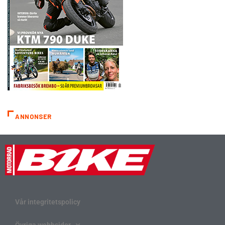
ANNONSER
Vår integritetspolicy
Övriga webbsidor