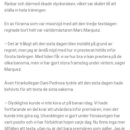
fläckar och därmed ökade olycksrisken, vilket var skälet till att
ställa in hela träningen.
En av förarna som var missnöjd med att den tredje testdagen
regnade bort helt var världsmästaren Marc Marquez.
– Det är tråkigt att den sista dagen blev inställd på grund av
regnet, men jag är ändå nöjd med hur vi presterat hittills inför
första tävlingen. Med tiden får vi se hur bra vi kan prestera på de
olika banorna, men vi har gjort stora framsteg under vintern, säger
Marquez.
Även förarkollegan Dani Pedrosa tyckte att den sista dagen hade
behövts för att testa de sista sakerna.
– Olyckligtvis kunde vi inte köra ut på banan idag. Vi hade
fortfarande en del kvar att utvärdera inför premiären, men det
kunde inte göra sig. Utvecklingen vi gjort under försäsongen har
varit positiv och vi har förbättrat hojen varje dag. Nu finns inga mer
tillfällen att testa, utan nu är det bara premiären som gäller. Jag är