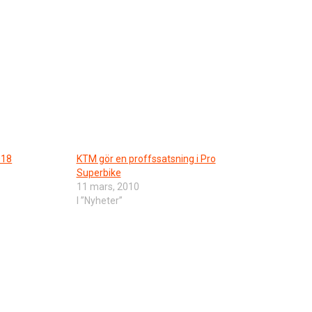
018
KTM gör en proffssatsning i Pro
Superbike
11 mars, 2010
I ”Nyheter”