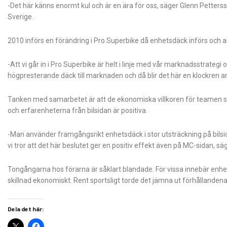
-Det här känns enormt kul och är en ära för oss, säger Glenn Petter
Sverige.
2010 införs en förändring i Pro Superbike då enhetsdäck införs och 
-Att vi går in i Pro Superbike är helt i linje med vår marknadsstrategi 
högpresterande däck till marknaden och då blir det här en klockren ar
Tanken med samarbetet är att de ekonomiska villkoren för teamen ska
och erfarenheterna från bilsidan är positiva.
-Man använder framgångsrikt enhetsdäck i stor utsträckning på bilsid
vi tror att det här beslutet ger en positiv effekt även på MC-sidan,
Tongångarna hos förarna är såklart blandade. För vissa innebär enhet
skillnad ekonomiskt. Rent sportsligt torde det jämna ut förhållandena
Dela det här: