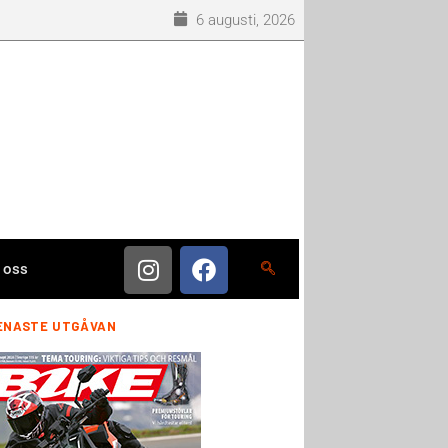
6 augusti, 2026
 oss
ENASTE UTGÅVAN