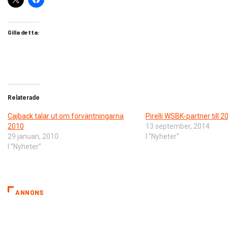
Gilla detta:
Relaterade
Cajback talar ut om förväntningarna
Pirelli WSBK-partner till 2
2010
13 september, 2014
29 januari, 2010
I ”Nyheter”
I ”Nyheter”
ANNONS