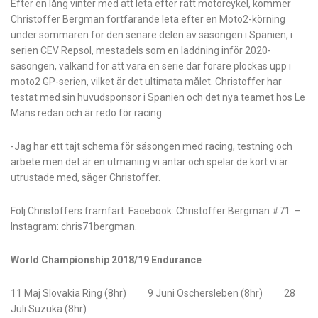
Efter en lång vinter med att leta efter rätt motorcykel, kommer
Christoffer Bergman fortfarande leta efter en Moto2-körning
under sommaren för den senare delen av säsongen i Spanien, i
serien CEV Repsol, mestadels som en laddning inför 2020-
säsongen, välkänd för att vara en serie där förare plockas upp i
moto2 GP-serien, vilket är det ultimata målet. Christoffer har
testat med sin huvudsponsor i Spanien och det nya teamet hos Le
Mans redan och är redo för racing.
-Jag har ett tajt schema för säsongen med racing, testning och
arbete men det är en utmaning vi antar och spelar de kort vi är
utrustade med, säger Christoffer.
Följ Christoffers framfart: Facebook: Christoffer Bergman #71 –
Instagram: chris71bergman.
World Championship 2018/19 Endurance
11 Maj Slovakia Ring (8hr) 9 Juni Oschersleben (8hr) 28
Juli Suzuka (8hr)