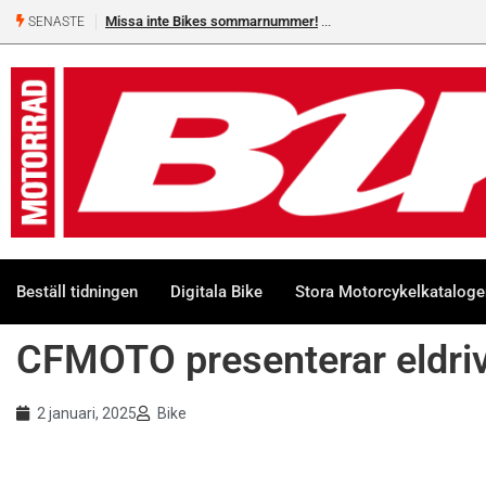
Missa inte Bikes sommarnummer!
SENASTE
Beställ tidningen
Digitala Bike
Stora Motorcykelkatalog
CFMOTO presenterar eldri
2 januari, 2025
Bike