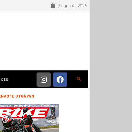
7 augusti, 2026
 oss
ENASTE UTGÅVAN