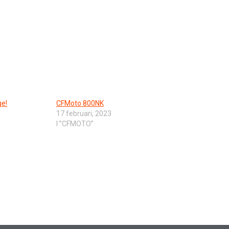
ge!
CFMoto 800NK
17 februari, 2023
I ”CFMOTO”