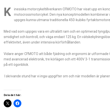
K
inesiska motorcykeltillverkaren CFMOTO har visat upp en koncep
motocrossmotorcykel. Den nya konceptmodellen kombinerar 
uppges kunna utmana traditionella 450-kubiks fyrtaktsmotore
Med vad som uppges vara en ultralätt ram och en optimerad tyngd
smidighet och kontroll, och väga endast 125 kg. En vätskekylningsl
effektivitet, även under intensiva körförhållanden.
Vidare anger CFMOTO att både fjädring och ergonomi är utformade 
med avancerad elektronik, tre körlägen och ett 400V 3-1 transmission
på ett ögonblick.
I skrivande stund har vi inga uppgifter om och när modellen är planer
Dela det här: