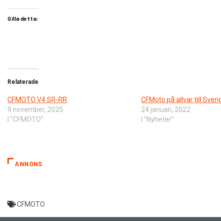
Gilla detta:
Relaterade
CFMOTO V4 SR-RR
CFMoto på allvar till Sveri
9 november, 2025
24 januari, 2022
I ”CFMOTO”
I ”Nyheter”
ANNONS
CFMOTO