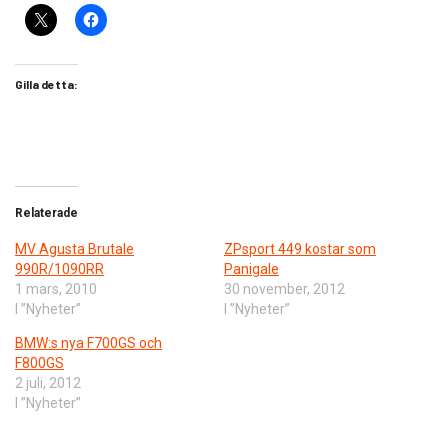
Gilla detta:
Relaterade
MV Agusta Brutale
ZPsport 449 kostar som
990R/1090RR
Panigale
1 mars, 2010
30 november, 2012
I ”Nyheter”
I ”Nyheter”
BMW:s nya F700GS och
F800GS
2 juli, 2012
I ”Nyheter”