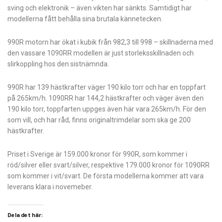
sving och elektronik – även vikten har sänkts. Samtidigt har
modellerna fått behålla sina brutala kännetecken.
990R motorn har ökat i kubik från 982,3 till 998 – skillnaderna med
den vassare 1090RR modellen är just storleksskillnaden och
slirkoppling hos den sistnämnda.
990R har 139 hästkrafter väger 190 kilo torr och har en toppfart
på 265km/h. 1090RR har 144,2 hästkrafter och väger även den
190 kilo torr, toppfarten uppges även här vara 265km/h. För den
som vill, och har råd, finns originaltrimdelar som ska ge 200
hästkrafter.
Priset i Sverige är 159.000 kronor för 990R, som kommer i
röd/silver eller svart/silver, respektive 179.000 kronor för 1090RR
som kommer i vit/svart. De första modellerna kommer att vara
leverans klara i novemeber.
Dela det här: