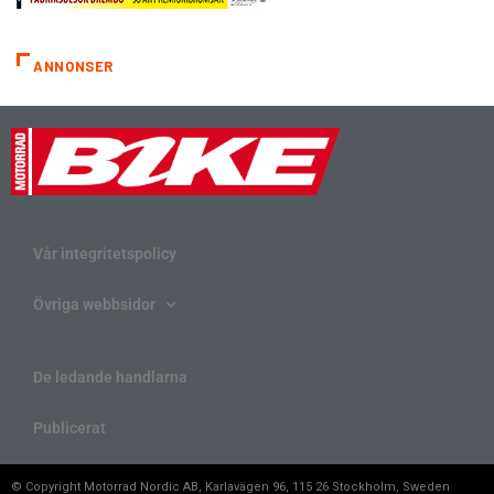
ANNONSER
Vår integritetspolicy
Övriga webbsidor
De ledande handlarna
Publicerat
© Copyright Motorrad Nordic AB, Karlavägen 96, 115 26 Stockholm, Sweden