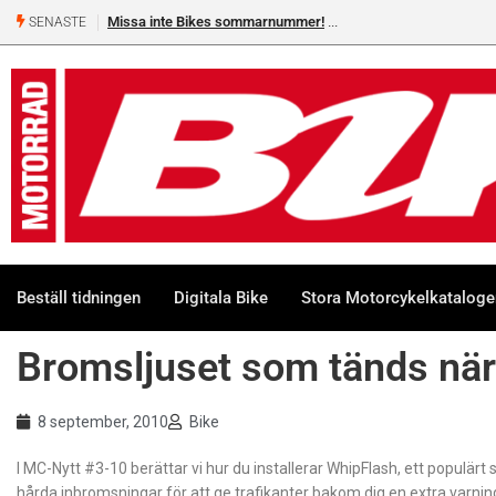
Missa inte Bikes sommarnummer!
SENASTE
Beställ tidningen
Digitala Bike
Stora Motorcykelkatalog
Bromsljuset som tänds när
8 september, 2010
Bike
I MC-Nytt #3-10 berättar vi hur du installerar WhipFlash, ett populärt s
hårda inbromsningar för att ge trafikanter bakom dig en extra varnin