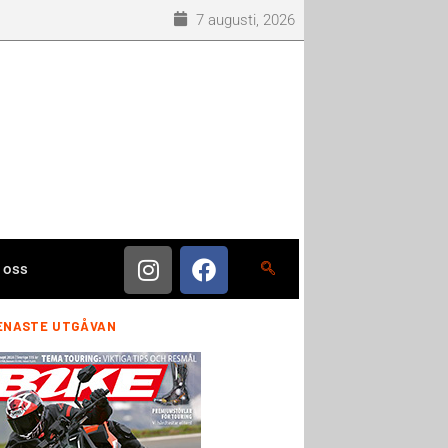
7 augusti, 2026
 oss
ENASTE UTGÅVAN