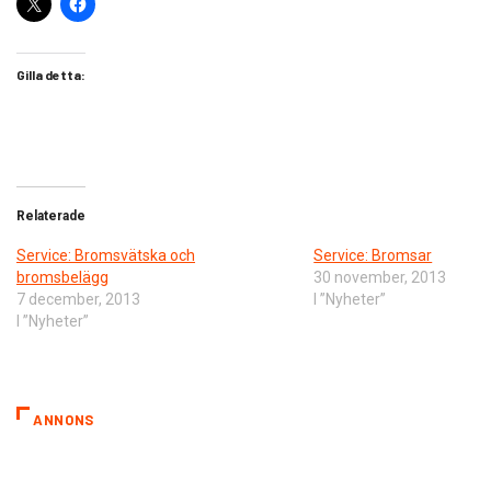
Gilla detta:
Relaterade
Service: Bromsvätska och
Service: Bromsar
bromsbelägg
30 november, 2013
7 december, 2013
I ”Nyheter”
I ”Nyheter”
ANNONS