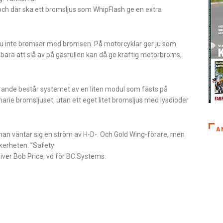
 och där ska ett bromsljus som WhipFlash ge en extra
du inte bromsar med bromsen. På motorcyklar ger ju som
ra att slå av på gasrullen kan då ge kraftig motorbroms,
varande består systemet av en liten modul som fästs på
arie bromsljuset, utan ett eget litet bromsljus med lysdioder
A
 man väntar sig en ström av H-D-. Och Gold Wing-förare, men
kerheten. ”Safety
river Bob Price, vd för BC Systems.