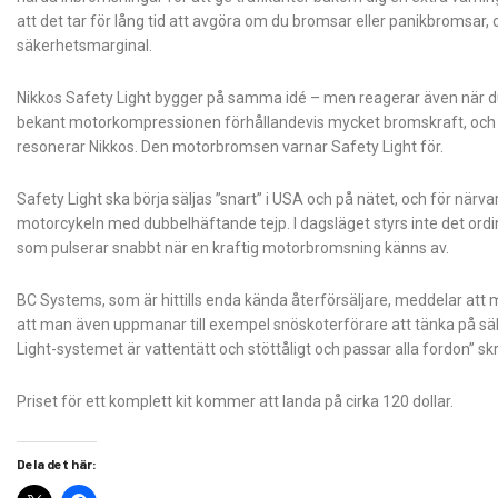
att det tar för lång tid att avgöra om du bromsar eller panikbromsar,
säkerhetsmarginal.
Nikkos Safety Light bygger på samma idé – men reagerar även när 
bekant motorkompressionen förhållandevis mycket bromskraft, och ba
resonerar Nikkos. Den motorbromsen varnar Safety Light för.
Safety Light ska börja säljas ”snart” i USA och på nätet, och för när
motorcykeln med dubbelhäftande tejp. I dagsläget styrs inte det ordin
som pulserar snabbt när en kraftig motorbromsning känns av.
BC Systems, som är hittills enda kända återförsäljare, meddelar att
att man även uppmanar till exempel snöskoterförare att tänka på sä
Light-systemet är vattentätt och stöttåligt och passar alla fordon” sk
Priset för ett komplett kit kommer att landa på cirka 120 dollar.
Dela det här: