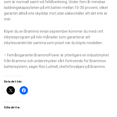
som är normalt samt vid feltillverkning. Under fem år minskas
laddningskapaciteten på ett batteri mellan 10-30 procent, vilket
garantin alltså inte skyddar mot utan säkerställer att det inte är
mer.
Köper du en Brammo innan september kommer du med i ett
inbytesprogram på tolv månader som garanterar att
inbytesvärdet blir samma som priset när du köpte modellen.
– Femårsgarantin BrammoPower är ytterligare en industrinyhet
från Brammo och understrycker vårt förtroende för Brammos
batterisystem, säger Ron Luttrell, chefsförsäljare på Brammo.
Dela det här:
Gilla detta: