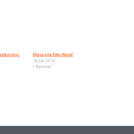
atkörning
Missa inte Bike Week!
16 juli, 2014
I ”Nyheter”