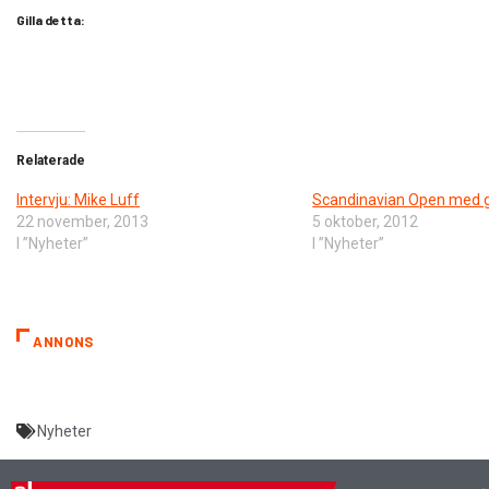
Gilla detta:
Relaterade
Intervju: Mike Luff
Scandinavian Open med g
22 november, 2013
5 oktober, 2012
I ”Nyheter”
I ”Nyheter”
ANNONS
Nyheter