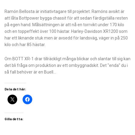
Ramón Bellosta är
initiativtagare till projektet. Ramóns avsikt är
att låta Bottpower bygga chassit för att sedan färdigställa resten
på egen hand. Målsättningen är att nå en torrvikt under 170 kilo
och en toppeffekt över 100 hästar. Harley-Davidson XR1200 som
har ett liknande stuk men är avsedd för landsväg, väger in på 250
kilo och har 85 hästar.
Om BOTT XR-1 drar tillräckligt många blickar och slantar till sig kan
det bli fråga om produktion av ett ombyggnadskit. Det "enda" du i
så fall behöver är en Buell…
Dela det här:
Gilla detta: