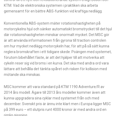
KTM. Vad de elektroniska systemen i praktiken ska arbeta
gemensamt för en bättre ABS-funktion vid kraftiga nedlägg.
Konventionella ABS-system mäter rotationshastigheten på
motorcykelns hjul och sänker automatiskt bromstrycket till det hjul
där rotationshastigheten minskar onormalt mycket. Det MSC gör
är att använda informationen från gyrona till traction controlen
om hur mycket nedlägg motorcykeln har, för att på så sätt kunna
reglera bromskraften i ett tidigare skede. Poängen med systemet,
förutom bibehållet fäste, är att det hjälper till att motverka att
cykeln reser sig vid broms i en kurva. Det ska med andra ord vara
lättare att behålla det tänkta spåret och risken för kollision med
mötande ska minskas.
MSC kommer att vara standard på KTM 1190 Adventure/R av
2014 års modell. Ägare till 2013 års modeller kommer även att
kunna uppgradera sina cyklar med systemet från och med
december. Svenskt pris är ännu inte klart men i Europa ligger MSC
på 399 euro – ett slutpris runt 4000 kronor är med andra ord en
rimlig gissning.