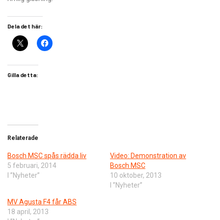
Dela det här:
Gilla detta:
Relaterade
Bosch MSC spås rädda liv
Video: Demonstration av
5 februari, 2014
Bosch MSC
I ”Nyheter”
10 oktober, 2013
I ”Nyheter”
MV Agusta F4 får ABS
18 april, 2013