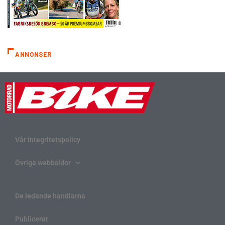
ANNONSER
Vår integritetspolicy
Övriga webbsidor
De ledande handlarna
Publicerat