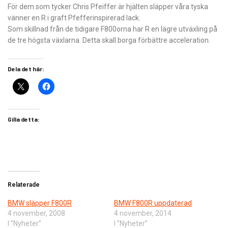
För dem som tycker Chris Pfeiffer är hjälten släpper våra tyska
vänner en R i graft Pfefferinspirerad lack.
Som skillnad från de tidigare F800orna har R en lägre utväxling på
de tre högsta växlarna. Detta skall borga förbättre acceleration.
Dela det här:
Gilla detta:
Relaterade
BMW släpper F800R
BMW F800R uppdaterad
4 november, 2008
4 november, 2014
I ”Nyheter”
I ”Nyheter”