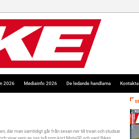
en 2026
Mediainfo 2026
De ledande handlarna
Kontakta
S
n, där man samtidigt går från sexan ner till trean och studsar
 och visar vem av oss två som kört MotoGP och varit Bikes