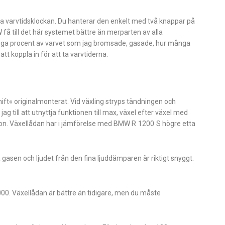
da varvtidsklockan. Du hanterar den enkelt med två knappar på
få till det här systemet bättre än merparten av alla
många procent av varvet som jag bromsade, gasade, hur många
tt koppla in för att ta varvtiderna.
« originalmonterat. Vid växling stryps tändningen och
jag till att utnyttja funktionen till max, växel efter växel med
tion. Växellådan har i jämförelse med BMW R 1200 S högre etta
gasen och ljudet från den fina ljuddämparen är riktigt snyggt.
6000. Växellådan är bättre än tidigare, men du måste