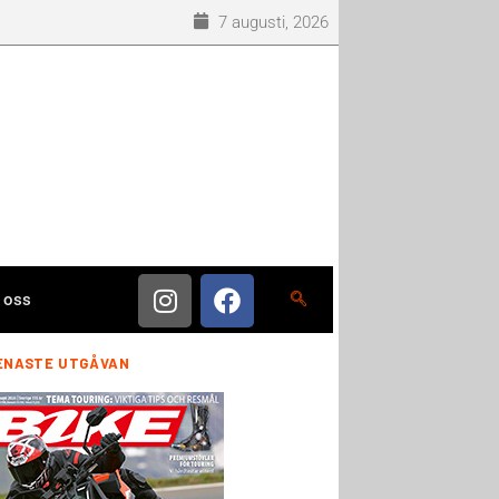
7 augusti, 2026
 oss
ENASTE UTGÅVAN