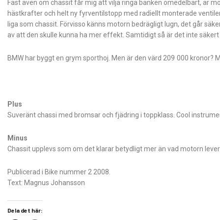
Fast även om chassit får mig att vilja ringa banken omedelbart, är m
hästkrafter och helt ny fyrventilstopp med radiellt monterade venti
liga som chassit. Förvisso känns motorn bedrägligt lugn, det går säke
av att den skulle kunna ha mer effekt. Samtidigt så är det inte säkert
BMW har byggt en grym sporthoj. Men är den värd 209 000 kronor? Me
Plus
Suveränt chassi med bromsar och fjädring i toppklass. Cool instrument
Minus
Chassit upplevs som om det klarar betydligt mer än vad motorn lever
Publicerad i Bike nummer 2 2008.
Text: Magnus Johansson
Dela det här: