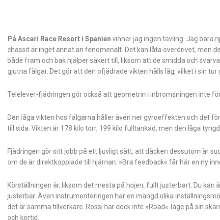
På Ascari Race Resort i Spanien
vinner jag ingen tävling. Jag bara 
chassit är inget annat än fenomenalt. Det kan låta överdrivet, men det
både fram och bak hjälper säkert till, liksom att de smidda och svarva
gjutna fälgar. Det gör att den ofjädrade vikten hålls låg, vilket i sin tu
Telelever-fjädringen gör också att geometrin i inbromsningen inte f
Den låga vikten hos fälgarna håller även ner gyroeffekten och det förs
till sida. Vikten är 178 kilo torr, 199 kilo fulltankad, men den låga t
Fjädringen gör sitt jobb på ett ljuvligt sätt, att däcken dessutom ä
om de är direktkopplade till ­hjärnan. »Bra feedback« får här en ny in
Körställningen är, liksom det mesta på hojen, fullt justerbart. Du kan än
justerbar. Även instrumenteringen har en mängd olika inställningsmöj
det är samma tillverkare. Rossi har dock inte »Road«-läge på sin skä
och körtid.