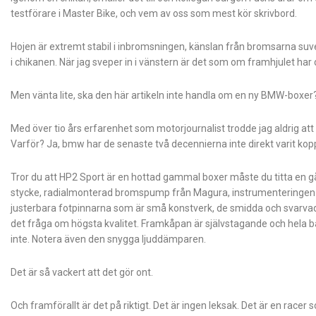
testförare i Master Bike, och vem av oss som mest kör skrivbord.
Hojen är extremt stabil i inbromsningen, känslan från bromsarna suver
i chikanen. När jag sveper in i vänstern är det som om framhjulet har d
Men vänta lite, ska den här artikeln inte handla om en ny BMW-boxer
Med över tio års erfarenhet som motorjournalist trodde jag aldrig att
Varför? Ja, bmw har de senaste två decennierna inte direkt varit koppl
Tror du att HP2 Sport är en hottad ­gammal boxer måste du titta en g
stycke, radialmonterad bromspump från Magura, instrumenteringen fr
justerbara fotpinnarna som är små konstverk, de smidda och svarvade f
det fråga om högsta kvalitet. Framkåpan är självstagande och hela b
inte. Notera även den snygga ljuddämparen.
Det är så vackert att det gör ont.
Och framförallt är det på riktigt. Det är ingen leksak. Det är en racer 