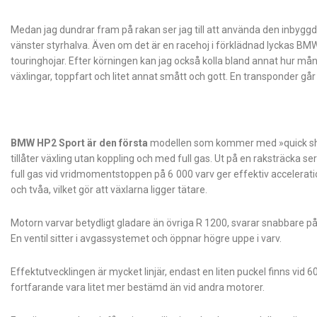
Medan jag dundrar fram på rakan ser jag till att använda den inbygg
vänster styrhalva. Även om det är en racehoj i förklädnad lyckas BMW 
touringhojar. Efter körningen kan jag också kolla bland annat hur 
växlingar, toppfart och litet annat smått och gott. En transponder går a
BMW HP2 Sport är den första
modellen som kommer med »quick shift
tillåter växling utan koppling och med full gas. Ut på en raksträcka ser 
full gas vid vridmomentstoppen på 6 000 varv ger effektiv accelera
och tvåa, vilket gör att växlarna ligger tätare.
Motorn varvar betydligt gladare än övriga R 1200, svarar snabbare på 
En ventil sitter i avgassystemet och öppnar högre uppe i varv.
Effektutvecklingen är mycket linjär, endast en liten puckel finns vid 
fortfarande vara litet mer bestämd än vid andra motorer.