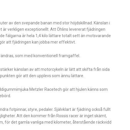
njuter av den svepande banan med stor höjdskillnad. Känslan i
 är verkligen exceptionellt. Att Öhlins levererat fjädringen
de fälgarna är hela 1,4 kilo lättare totalt sett än motsvarande
r gör att fjädringen kan jobba mer effektivt.
örändras, som med konventionell framgaffel.
tärker känslan av att motorcykeln är lätt att skifta från sida
yngdpunkten gör att den upplevs som ännu lättare.
r suddigummimjuka Metzler Racetech gör att hjulen känns som
nebörd.
dra fotpinnar, styre, pedaler. Självklart är fjädring också fullt
ligheter. Att den kommer från Rossis racer är inget skämt,
rm, för det gamla vanliga med kilometer, återstående räckvidd