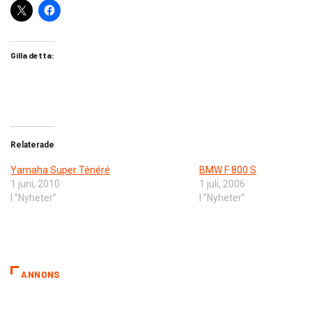
Gilla detta:
Relaterade
Yamaha Super Ténéré
BMW F 800 S
1 juni, 2010
1 juli, 2006
I ”Nyheter”
I ”Nyheter”
ANNONS