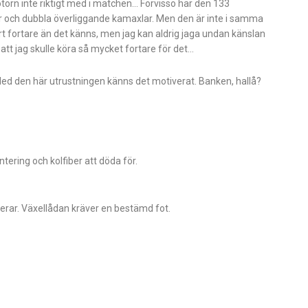
otorn inte riktigt med i matchen… Förvisso har den 133
ler och dubbla överliggande kamaxlar. Men den är inte i samma
rt fortare än det känns, men jag kan aldrig jaga undan känslan
 att jag skulle köra så mycket fortare för det…
d den här utrustningen känns det motiverat. Banken, hallå?
ering och kolfiber att döda för.
erar. Växellådan kräver en bestämd fot.