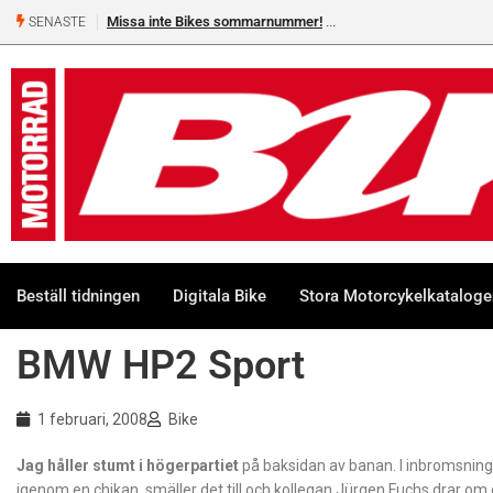
Missa inte Bikes sommarnummer!
SENASTE
Beställ tidningen
Digitala Bike
Stora Motorcykelkatalog
BMW HP2 Sport
1 februari, 2008
Bike
Jag håller stumt i högerpartiet
på baksidan av banan. I inbromsninge
igenom en chikan, smäller det till och kollegan Jürgen Fuchs drar om