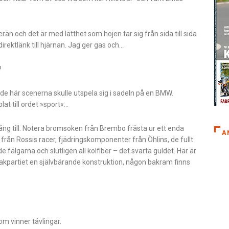
än och det är med lätthet som hojen tar sig från sida till sida
irektlänk till hjärnan. Jag ger gas och…
?
 de här scenerna skulle utspela sig i sadeln på en BMW.
at till ordet »sport«…
ång till. Notera bromsoken från Brembo frästa ur ett enda
A
ån Rossis racer, fjädringskomponenter från Öhlins, de fullt
älgarna och slutligen all kolfiber – det svarta guldet. Här är
akpartiet en självbärande konstruktion, någon bakram finns
som vinner tävlingar.