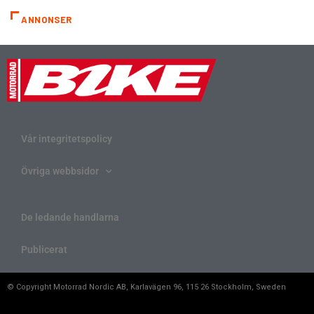
ANNONSER
Vår integritetspolicy
Övriga webbsidor
De ledande handlarna
Publicerat
© Copyright Motorrad Nordic AB, Karlavägen 96, 115 26 Stockholm, Sweden