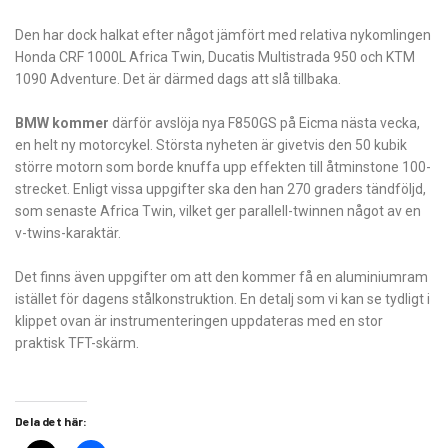
Den har dock halkat efter något jämfört med relativa nykomlingen
Honda CRF 1000L Africa Twin, Ducatis Multistrada 950 och KTM
1090 Adventure. Det är därmed dags att slå tillbaka.
BMW kommer
därför avslöja nya F850GS på Eicma nästa vecka,
en helt ny motorcykel. Största nyheten är givetvis den 50 kubik
större motorn som borde knuffa upp effekten till åtminstone 100-
strecket. Enligt vissa uppgifter ska den han 270 graders tändföljd,
som senaste Africa Twin, vilket ger parallell-twinnen något av en
v-twins-karaktär.
Det finns även uppgifter om att den kommer få en aluminiumram
istället för dagens stålkonstruktion. En detalj som vi kan se tydligt i
klippet ovan är instrumenteringen uppdateras med en stor
praktisk TFT-skärm.
Dela det här: