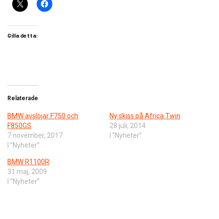
Gilla detta:
Relaterade
BMW avslöjar F750 och
Ny skiss på Africa Twin
F850GS
28 juli, 2014
7 november, 2017
I ”Nyheter”
I ”Nyheter”
BMW R1100R
31 maj, 2009
I ”Nyheter”