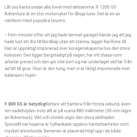
Låt oss kasta undan alla tvivel med detsamma: R 1200 GS
Adventure är en stor motorcykel för långa turer. Det är en av
världens mest populära tourers.
– Fem minuter efter att jag hade lämnat garaget kände jag att jag
hade lust att dra till Nordkap utan att stanna, lägger Kai Rune till.
Han är uppriktigt imponerad över köregenskaperna hos den store
kolossen. Den ligger bergstadigt på vägen, har ett chassi som
arbetar precist och den gör inte bort sig när underlaget skiftar från
asfalt till grus. Visst är den tung, men vi är riktigt imponerade över
balansen i hojen.
F 800 GS är betydligt
lättare att hantera från första sekund, även
om sadelhöjden trots allt är på vuxna 880 millimeter (30 mm lägre
än Adventure). Vikt och storlek utgör den stora skillnaden.
Speciellt när hojarna är fulltankade upplevs hanterbarheten som
mycket annorlunda. Bensinen är placerad högt upp i de båda