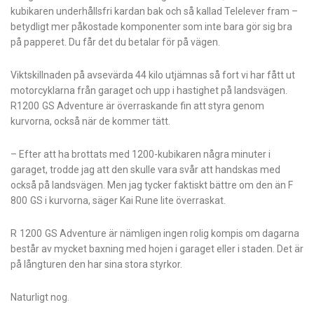
kubikaren underhållsfri kardan bak och så kallad Telelever fram –
betydligt mer påkostade komponenter som inte bara gör sig bra
på papperet. Du får det du betalar för på vägen.
Viktskillnaden på avsevärda 44 kilo utjämnas så fort vi har fått ut
motorcyklarna från garaget och upp i hastighet på landsvägen.
R1200 GS Adventure är överraskande fin att styra genom
kurvorna, också när de kommer tätt.
– Efter att ha brottats med 1200-kubikaren några minuter i
garaget, trodde jag att den skulle vara svår att handskas med
också på landsvägen. Men jag tycker faktiskt bättre om den än F
800 GS i kurvorna, säger Kai Rune lite överraskat.
R 1200 GS Adventure är nämligen ingen rolig kompis om dagarna
består av mycket baxning med hojen i garaget eller i staden. Det är
på långturen den har sina stora styrkor.
Naturligt nog.