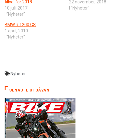
tillval för 2018
22 november, 2018
10 juli, 2017
I ”Nyheter”
I ”Nyheter”
BMW R 1200 GS
1 april, 2010
I ”Nyheter”
Nyheter
SENASTE UTGÅVAN