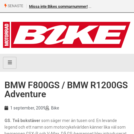
SENASTE
Missa inte Bikes sommarnummer!
BMW F800GS / BMW R1200GS
Adventure
1 september, 2009
Bike
GS. Två bokstäver
som säger mer än tusen ord. En levande
legend och ett namn som motorcykelvärlden känner lika väl som
begreppen GSX-R och V-Max. Då GS-begreppet blev introducerat