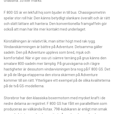
chassina. 33 liter märks.
F 800 GS är en lekfull hoj som bjuder in till bus. Chassigeometrin
spelar stor roll här. Den känns betydligt slankare överallt och är rätt
och slätt lättare att hantera. Den konventionella framgaffeln gör
också att man har lite mer kontakt med underlaget.
Körställningen är relativt lik; man sitter högt med rak rygg.
Vindavskärmningen är bättre på Adventure. Detsamma gäller
sadeln. Den på Adventure upplevs som bred, mjuk och
komfortabel. När vi ger oss ut i sämre terräng på grus känns den
smalare 800-sadeln mer lämplig. På grusvägarna och i lägre
hastigheter är dessutom vindavvisningen bra nog på F 800 GS. Det
är på de långa etapperna den stora skärmen på Adventure
kommer till sin rätt. Ytterligare ett exempel på de olika kvaliteterna
på de två GS-modellerna.
Storebror har den klassiska boxermotorn med mycket kraft i de
nedre delarna av registret. F 800 GS har fått en parallelltwin som
produceras av välkända Rotax. 798-kubikaren är enligt min smak