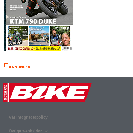
ANNONSER
Vår integritetspolicy
Övriga webbsidor