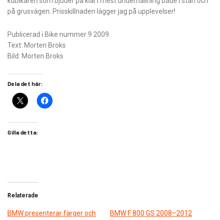
kubikaren som bjuder på klart mest underhållning både i stan och
på grusvägen. Prisskillnaden lägger jag på upplevelser!
Publicerad i Bike nummer 9 2009.
Text: Morten Broks
Bild: Morten Broks
Dela det här:
Gilla detta:
Relaterade
BMW presenterar färger och
BMW F 800 GS 2008–2012