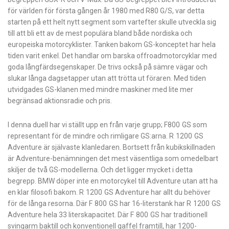
för världen för första gången år 1980 med R80 G/S, var detta
starten på ett helt nytt segment som vartefter skulle utveckla sig
till att bli ett av de mest populära bland både nordiska och
europeiska motorcyklister. Tanken bakom GS-konceptet har hela
tiden varit enkel. Det handlar om barska offroadmotorcyklar med
goda långfärdsegenskaper. De trivs också på sämre vägar och
slukar långa dagsetapper utan att trötta ut föraren. Med tiden
utvidgades GS-klanen med mindre maskiner med lite mer
begränsad aktionsradie och pris.
I denna duell har vi ställt upp en från varje grupp; F800 GS som
representant för de mindre och rimligare GS:arna. R 1200 GS
Adventure är självaste klanledaren. Bortsett från kubikskillnaden
är Adventure-benämningen det mest väsentliga som omedelbart
skiljer de två GS-modellerna. Och det ligger mycket i detta
begrepp. BMW döper inte en motorcykel till Adventure utan att ha
en klar filosofi bakom. R 1200 GS Adventure har allt du behöver
för de långa resorna. Där F 800 GS har 16-literstank har R 1200 GS
Adventure hela 33 literskapacitet. Där F 800 GS har traditionell
svingarm baktill och konventionell gaffel framtill, har 1200-