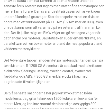
en av de bästa som har kommit ut på marknaden under de
senaste åren. Motorn har lagom med kraft både för nybörjare och
mer erfarna förare. Den svarar direkt på gasen och är verkligen
underhållande på grusvägar. Storebror spelar minst en division
högre med ett vridmoment på 115 Nm (32 Nm mer än 800), även
om det känns som att vara med på en veteranträff när man kör
den. Det är ju lite roligt att BMW väljer att gå helt egna vägar när
det handlar om motorer. Säljstatistiken ljuger emellertid inte, en
parallelltwin och en boxermotor är bland de mest populära bland
världens motorcyklister.
Det Adventure tappar i modernitet på motorsidan tar den igen på
teknikfronten. R 1200 GS Adventure är späckad med teknik som
elektronisk fjädringsjustering, traction control, avancerad
färddator och ABS. F 800 GS är enklare också här, med
begränsade tillvalsmöjligheter.
De två senaste säsongerna har jag kört mycket med båda
modellerna. Jag gillar teknik och 1200-kubikaren lockar därför
starkt. Men jag kan inte motstå den barnsliga och yppiga 800-