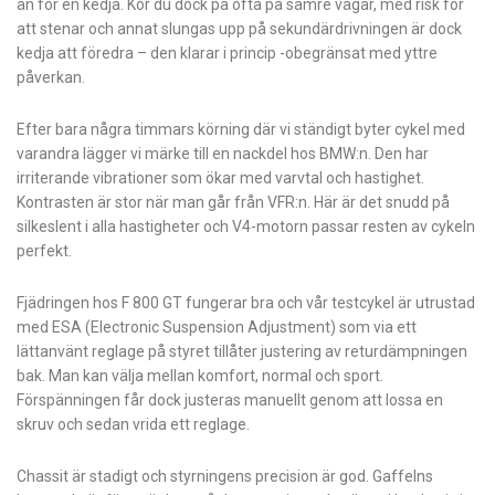
än för en kedja. Kör du dock på ofta på sämre vägar, med risk för
att stenar och annat slungas upp på sekundärdrivningen är dock
kedja att föredra – den klarar i princip -obegränsat med yttre
påverkan.
Efter bara några timmars körning där vi ständigt byter cykel med
varandra lägger vi märke till en nackdel hos BMW:n. Den har
irriterande vibrationer som ökar med varvtal och hastighet.
Kontrasten är stor när man går från VFR:n. Här är det snudd på
silkeslent i alla hastigheter och V4-motorn passar resten av cykeln
perfekt.
Fjädringen hos F 800 GT fungerar bra och vår testcykel är utrustad
med ESA (Electronic Suspension Adjustment) som via ett
lättanvänt reglage på styret tillåter justering av returdämpningen
bak. Man kan välja mellan komfort, normal och sport.
Förspänningen får dock justeras manuellt genom att lossa en
skruv och sedan vrida ett reglage.
Chassit är stadigt och styrningens precision är god. Gaffelns