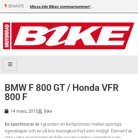
SENASTE
Missa inte Bikes sommarnummer!
Shelby Turner, klar för 
BMW F 800 GT / Honda VFR
800 F
14 mars, 2015
Bike
E
n sporttourer är i
grunden en kompromiss mellan sportiga
egenskaper och en så bra touringkomfort som möjligt. Element är
ofta i olika grad hämtade från sportmodeller, samtidigt som