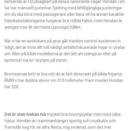
beteende är förutsägbart på dessa varierande vägar. Hondan i sin
tur har manuellt justerbar fjädring med lättillgängliga justeringar
om du ska köra med passagerare eller bara vill ha annan karaktär.
Fabriksinställningarna fungerar bra i båda fallen, men Hondan är
aningen mer åt det fasta (sportiga) hållet.
När vi tar en avstickare på grus går traction control-systemen in
tidigt, det är trots allt två väldigt asfaltsfokuserade hojar vi -pratar
om. Men på båda modellerna är det lätt att stänga av eller på
systemet via en -brytare på styret.
Bromsarnas bett är bra och de är lätt-doserade på båda hojarna.
BMW:n har
dubbla skivor om 310 millimeter fram medan
Hondan
har 320.
Det är utan tvekan två
mycket bra touringcyklar men med olika
fokus. Hondan är i sammanhanget sportig och muskulös och
framstår nog för de allra flesta, mig inräknat, som det mer