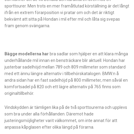
sporttourer. Men trots en mer framåtlutad körställning är det långt
ifrån en extrem förarposition vi pratar om och det är riktigt
bekvämt att sitta på Hondan i mil efter mil och låta sig svepas
fram genom svängarna.
Bägge modellerna har
bra sadlar som hjälper en att klara många
underhållande mil innan en bensträckare blir aktuell. Hondan har
justerbar sadelhöjd mellan 789 och 809 millimeter som standard
med ett ännu längre alternativ i tillbehörskatalogen. BMW:n å
andra sidan har en fast sadelhöjd på 800 millimeter, men såväl en
komfortsadel på 820 och ett lägre alternativ på 765 finns som
originaltillbehör.
Vindskydden är tämligen lika på de två sporttourerna och upplevs
som bra under alla förhållanden. Däremot hade
justeringsmöjligheter varit välkommet, om inte annat för att
anpassa kåpglasen efter olika längd på förarna.