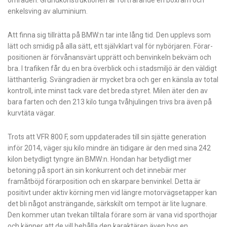
områden. Grundkonstruktionen
är fortfarande en boxram och
enkelsving av aluminium.
Att finna sig tillrätta på BMW:n tar inte lång tid. Den upplevs som
lätt och smidig på alla sätt, ett självklart val för nybörjaren. Förar-
positionen är förvånansvärt upprätt och benvinkeln bekväm och
bra. I trafiken får du en bra överblick och i stadsmiljö är den väldigt
lätthanterlig. Svängradien är mycket bra och ger en känsla av total
kontroll, inte minst tack vare det breda styret. Milen äter den av
bara farten och den 213 kilo tunga tvåhjulingen trivs bra även på
kurvtäta vägar.
Trots att VFR 800 F, som uppdaterades till sin sjätte generation
inför 2014, väger sju kilo mindre än tidigare är den med sina 242
kilon betydligt tyngre än BMW:n. Hondan har betydligt mer
betoning på sport än sin konkurrent och det innebär mer
framåtböjd förarposition och en skarpare benvinkel. Detta är
positivt under aktiv körning men vid längre motorvägsetapper kan
det bli något ansträngande, särkskilt om tempot är lite lugnare.
Den kommer utan tvekan tilltala förare som är vana vid sporthojar
och känner att de vill behålla den karaktären även hos en