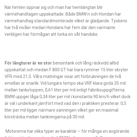
När himlen öppnar sig och man har hemlängtan blir
värmehandtagen uppskattade. Både BMW:n och Hondan har
värmehandtag standardmonterade vilket är glädjande. Tyskens
har två nivåer medan Hondans har fem där den varmaste
verkligen har förmågan att torka en våt handske.
För långturer är en stor
bensintank och lång räckvidd alltid
uppskattat och medan F 800 GT har bara rymmer 15 liter skryter
VFR med 21,5. Våra mätningar visar att förbrukningen de två
emellan är snarlik. Vid lungare tempo ska VRF klara goda 35 mil
mellan tankstoppen, 0,61 liter per mil enligt fabriksuppgifterna.
BMW uppger låga 0,34 liter per mil i konstanta 90 km/h vilket dock
är väl i underkant jämfört med vad den i praktiken presterar. 0,5
liter per mil ligger närmare sanningen vilket ger en maximal
körsträcka mellan tankningarna på 30 mil.
Motorerna har olika typer av karaktär – för många en avgörande