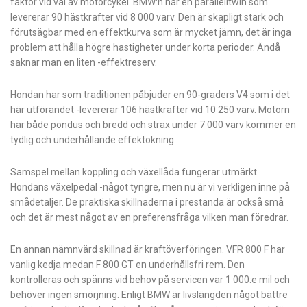
faktor vid val av motorcykel. BMW:n har en parallelltwin som
levererar 90 hästkrafter vid 8 000 varv. Den är skapligt stark och
förutsägbar med en effektkurva som är mycket jämn, det är inga
problem att hålla högre hastigheter under korta perioder. Ändå
saknar man en liten -effektreserv.
Hondan har som traditionen påbjuder en 90-graders V4 som i det
här utförandet -levererar 106 hästkrafter vid 10 250 varv. Motorn
har både pondus och bredd och strax under 7 000 varv kommer en
tydlig och underhållande effektökning.
Samspel mellan koppling och växellåda fungerar utmärkt.
Hondans växelpedal -något tyngre, men nu är vi verkligen inne på
smådetaljer. De praktiska skillnaderna i prestanda är också små
och det är mest något av en preferensfråga vilken man föredrar.
En annan nämnvärd skillnad är kraftöverföringen. VFR 800 F har
vanlig kedja medan F 800 GT en underhållsfri rem. Den
kontrolleras och spänns vid behov på servicen var 1 000:e mil och
behöver ingen smörjning. Enligt BMW är livslängden något bättre