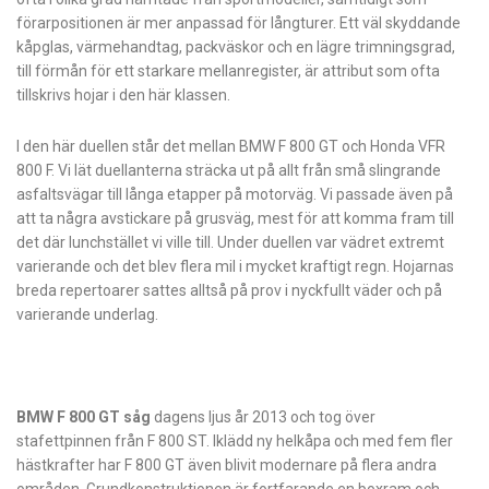
förarpositionen är mer anpassad för långturer. Ett väl skyddande
kåpglas, värmehandtag, packväskor och en lägre trimningsgrad,
till förmån för ett starkare mellanregister, är attribut som ofta
tillskrivs hojar i den här klassen.
I den här duellen står det mellan BMW F 800 GT och Honda VFR
800 F. Vi lät duellanterna sträcka ut på allt från små slingrande
asfaltsvägar till långa etapper på motorväg. Vi passade även på
att ta några avstickare på grusväg, mest för att komma fram till
det där lunchstället vi ville till. Under duellen var vädret extremt
varierande och det blev flera mil i mycket kraftigt regn. Hojarnas
breda repertoarer sattes alltså på prov i nyckfullt väder och på
varierande underlag.
B
MW F 800
GT
såg
dagens ljus år 2013 och tog över
stafettpinnen från F 800 ST. Iklädd ny helkåpa och med fem fler
hästkrafter har F 800 GT även blivit modernare på
flera andra