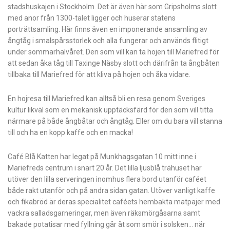
stadshuskajen i Stockholm. Det är även här som Gripsholms slott
med anor från 1300-talet ligger och huserar statens
porträttsamling. Här finns även en imponerande ansamling av
ångtåg i smalspårsstorlek och alla fungerar och används flitigt
under sommarhalvåret. Den som vill kan ta hojen till Mariefred för
att sedan åka tåg till Taxinge Näsby slott och därifrån ta ångbåten
tillbaka till Mariefred för att kliva på hojen och åka vidare.
En hojresa till Mariefred kan alltså bli en resa genom Sveriges
kultur likväl som en mekanisk upptäcksfärd för den som vill titta
närmare på både ångbåtar och ångtåg. Eller om du bara vill stanna
till och ha en kopp kaffe och en macka!
Café Blå Katten har legat på Munkhagsgatan 10 mitt inne i
Mariefreds centrum i snart 20 år. Det lilla ljusblå trähuset har
utöver den lilla serveringen inomhus flera bord utanför caféet
både rakt utanför och på andra sidan gatan. Utöver vanligt kaffe
och fikabröd är deras specialitet caféets hembakta matpajer med
vackra salladsgarneringar, men även räksmörgåsarna samt
bakade potatisar med fyllning går åt som smör i solsken… när