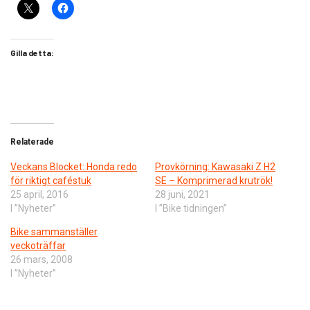
Gilla detta:
Relaterade
Veckans Blocket: Honda redo
Provkörning: Kawasaki Z H2
för riktigt caféstuk
SE – Komprimerad krutrök!
25 april, 2016
28 juni, 2021
I ”Nyheter”
I ”Bike tidningen”
Bike sammanställer
veckoträffar
26 mars, 2008
I ”Nyheter”