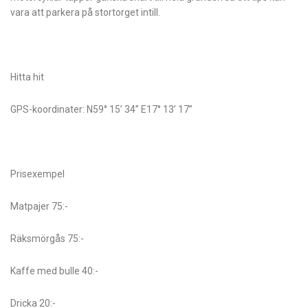
vara att parkera på stortorget intill.
Hitta hit
GPS-koordinater: N59° 15’ 34” E17° 13’ 17”
Prisexempel
Matpajer 75:-
Räksmörgås 75:-
Kaffe med bulle 40:-
Dricka 20:-