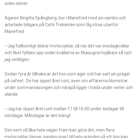
solen skiner.
Ägaren Birgitta Spångberg, bor i Mariefred med sin sambo och
arbetade tidigare på Café Trekanten som låg strax utanför
Mariefred.
–Jag fullkomligt älskar motorcyklar, så när det var onsdagkvällar
och fiket fylldes upp under kvällarna av fikasugna hojåkare så njöt
jag verkligen.
Sedan fyra år tillbaka är det hon som äger och har satt sin prägel
på caféet. De har öppet året runt, även om affärerna blomstrar
under sommarsäsongen och närapå ligger i träda under vinter och
elände.
–Jag har öppet året runt mellan 11 till 16.00 under tisdagar till
söndagar. Måndagar är det stängt.
Den som vill åka hela vägen fram kan göra det, men flera
motorcyklar täpper ganska snart till hela gränden så ett tips kan