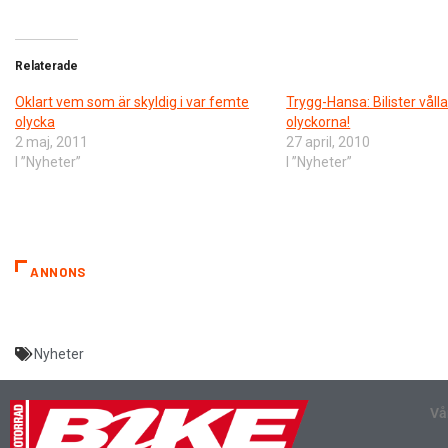
Relaterade
Oklart vem som är skyldig i var femte
Trygg-Hansa: Bilister våll
olycka
olyckorna!
2 maj, 2011
27 april, 2010
I ”Nyheter”
I ”Nyheter”
ANNONS
Nyheter
Vå