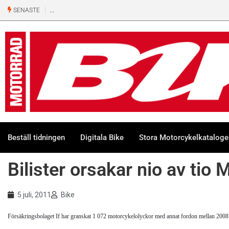
SENASTE
Beställ tidningen
Digitala Bike
Stora Motorcykelkatalog
Bilister orsakar nio av tio
5 juli, 2011
Bike
Försäkringsbolaget If har granskat 1 072 motorcykelolyckor med annat fordon mellan 2008 och