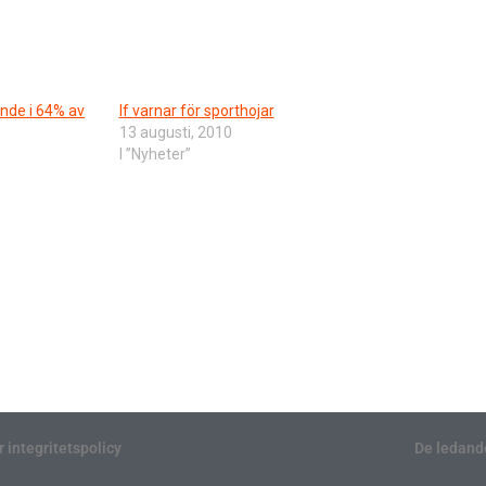
ande i 64% av
If varnar för sporthojar
13 augusti, 2010
I ”Nyheter”
r integritetspolicy
De ledand