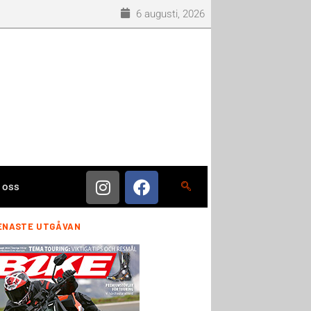
6 augusti, 2026
 oss
ENASTE UTGÅVAN
ll 964 av fallen, nio av tio olyckor. Dan Falconer är motorexpert på If.