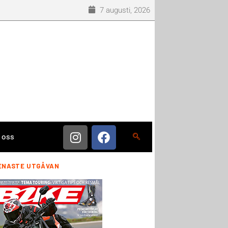
7 augusti, 2026
 oss
ENASTE UTGÅVAN