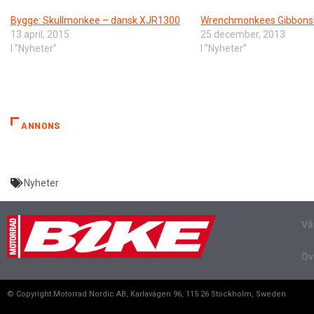
Bygge: Skullmonkee – dansk XJR1300
Wrenchmonkees Gibbons
13 april, 2015
25 december, 2013
I ”Nyheter”
I ”Nyheter”
ANNONS
Nyheter
Vå
Öv
© Copyright Motorrad Nordic AB, Karlavägen 96, 115 26 Stockholm, Sweden