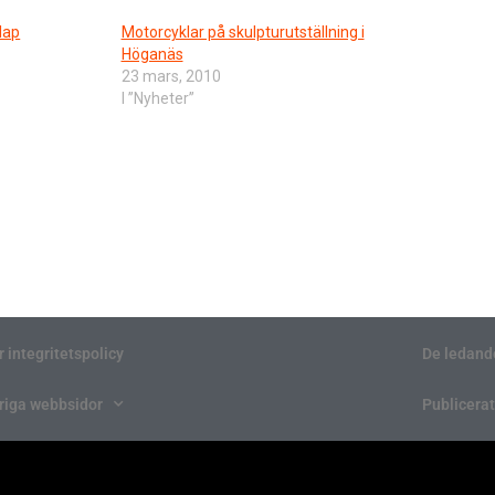
lap
Motorcyklar på skulpturutställning i
Höganäs
23 mars, 2010
I ”Nyheter”
r integritetspolicy
De ledand
riga webbsidor
Publicerat