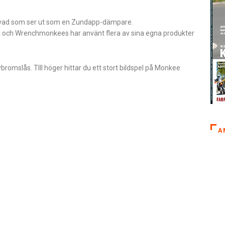
ch vad som ser ut som en Zundapp-dämpare.
n och Wrenchmonkees har använt flera av sina egna produkter
vbromslås. TIll höger hittar du ett stort bildspel på Monkee
A