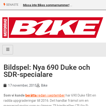
SENASTE
Missa inte Bikes sommarnummer!
Bildspel: Nya 690 Duke och
SDR-specialare
17 november, 2015
Bike
Som vi kunde
berätta
redan i september
har 690 Duke fått en
radda uppgraderingar till 2016. Det handlar främst om en
masserad motor som nu lämnar 73 hästkrafter (75 för R-