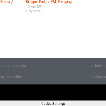
 Erzberg!
Bildspel: Enduro-VM i Enköping
16 juni, 2014
I ”Nyheter”
r integritetspolicy
De ledand
riga webbsidor
Publicerat
Cookie Settings