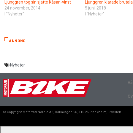
Ljunggren tog sin sjätte Kåsan-vinst
Ljunggren klarade brutala
24 november, 2014
5 juni, 2018
I ”Nyheter”
I ”Nyheter”
ANNONS
Nyheter
Vå
Öv
© Copyright Motorrad Nordic AB, Karlavägen 96, 115 26 Stockholm, Sweden