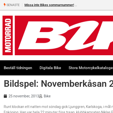
Missa inte Bikes sommarnummer!
SENASTE
Beställ tidningen
Digitala Bike
Stora Motorcykelkatalog
Bildspel: Novemberkåsan 
25 november, 2013
Bike
Runt klockan ett natten mot söndag gick Ljunggren, Karlskoga, i mål
Enköping. Han var hela 22 minuter före trean, klubbkamraten Niklas 