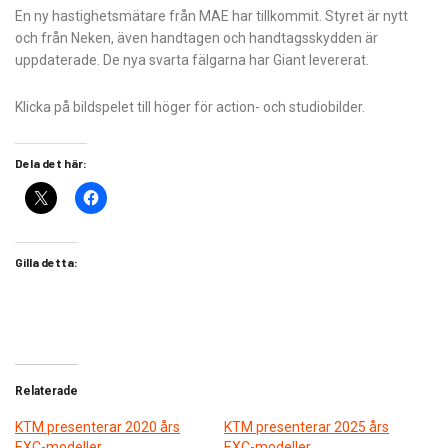
En ny hastighetsmätare från MAE har tillkommit. Styret är nytt
och från Neken, även handtagen och handtagsskydden är
uppdaterade. De nya svarta fälgarna har Giant levererat.
Klicka på bildspelet till höger för action- och studiobilder.
Dela det här:
Gilla detta:
Relaterade
KTM presenterar 2020 års
KTM presenterar 2025 års
EXC-modeller
EXC-modeller