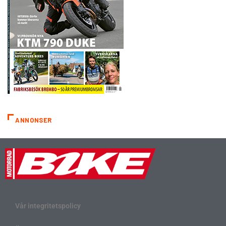
ANNONSER
Vår integritetspolicy