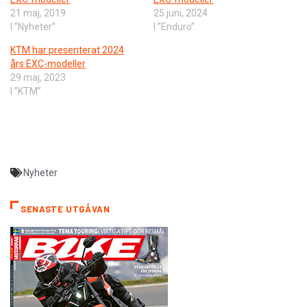
21 maj, 2019
25 juni, 2024
I ”Nyheter”
I ”Enduro”
KTM har presenterat 2024
års EXC-modeller
29 maj, 2023
I ”KTM”
Nyheter
SENASTE UTGÅVAN