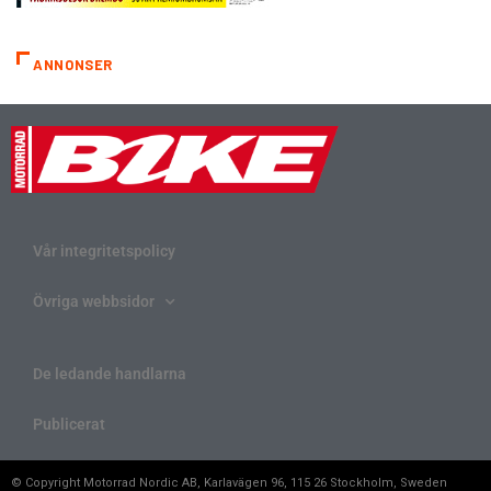
ANNONSER
Vår integritetspolicy
Övriga webbsidor
De ledande handlarna
Publicerat
© Copyright Motorrad Nordic AB, Karlavägen 96, 115 26 Stockholm, Sweden