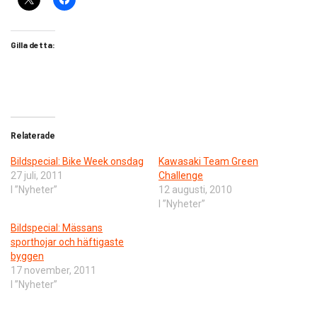
Gilla detta:
Relaterade
Bildspecial: Bike Week onsdag
Kawasaki Team Green
27 juli, 2011
Challenge
I ”Nyheter”
12 augusti, 2010
I ”Nyheter”
Bildspecial: Mässans
sporthojar och häftigaste
byggen
17 november, 2011
I ”Nyheter”