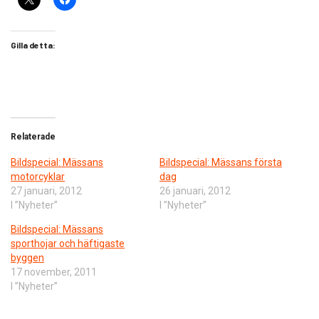
Gilla detta:
Relaterade
Bildspecial: Mässans
Bildspecial: Mässans första
motorcyklar
dag
27 januari, 2012
26 januari, 2012
I ”Nyheter”
I ”Nyheter”
Bildspecial: Mässans
sporthojar och häftigaste
byggen
17 november, 2011
I ”Nyheter”