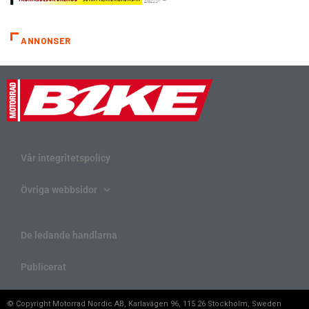
ANNONSER
Vår integritetspolicy
Övriga webbsidor
De ledande handlarna
Publicerat
© Copyright Motorrad Nordic AB, Karlavägen 96, 115 26 Stockholm, Sweden