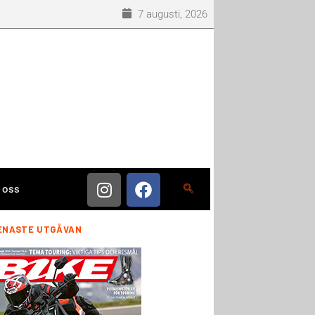
7 augusti, 2026
 oss
ENASTE UTGÅVAN