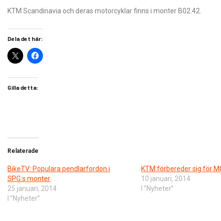
KTM Scandinavia och deras motorcyklar finns i monter B02:42.
Dela det här:
Gilla detta:
Relaterade
BikeTV: Populära pendlarfordon i
KTM förbereder sig för 
SPG:s monter
10 januari, 2014
25 januari, 2014
I ”Nyheter”
I ”Nyheter”