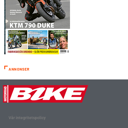
ANNONSER
Vår integritetspolicy