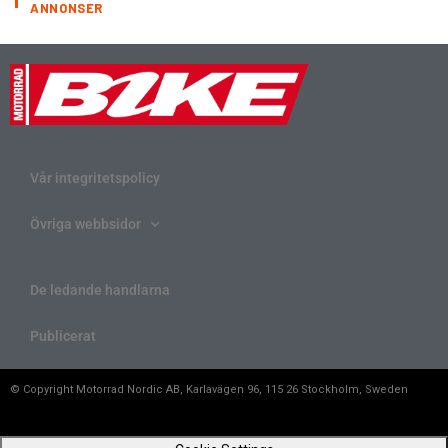
ANNONSER
Vår integritetspolicy
Övriga webbsidor
De ledande handlarna
Publicerat
© Copyright Motorrad Nordic AB, Karlavägen 96, 115 26 Stockholm, Sweden