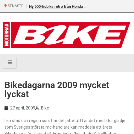
SENASTE
Ny 500-kubiks retro från Honda
Bikedagarna 2009 mycket
lyckat
27 april, 2009
Bike
I en stad och region som har det jättetufft är det med stor glädje
som Sveriges största mc-handlare kan meddela att årets
Bikedagar slår till med all-time-high i ”krisstaden” Trollhättan