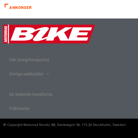
ANNONSER
Vår integritetspolicy
Övriga webbsidor
De ledande handlarna
Publicerat
© Copyright Motorrad Nordic AB, Karlavägen 96, 115 26 Stockholm, Sweden