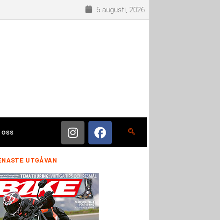
6 augusti, 2026
 oss
ENASTE UTGÅVAN