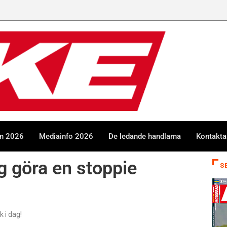
en 2026
Mediainfo 2026
De ledande handlarna
Kontakta
g göra en stoppie
S
k i dag!