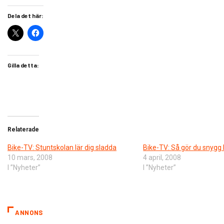
Dela det här:
Gilla detta:
Relaterade
Bike-TV: Stuntskolan lär dig sladda
Bike-TV: Så gör du snygg
10 mars, 2008
4 april, 2008
I ”Nyheter”
I ”Nyheter”
ANNONS