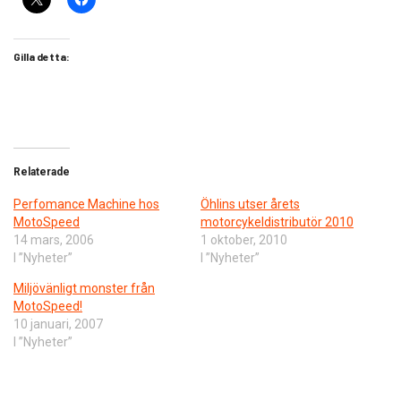
Gilla detta:
Relaterade
Perfomance Machine hos
Öhlins utser årets
MotoSpeed
motorcykeldistributör 2010
14 mars, 2006
1 oktober, 2010
I ”Nyheter”
I ”Nyheter”
Miljövänligt monster från
MotoSpeed!
10 januari, 2007
I ”Nyheter”