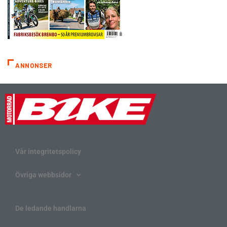
ANNONSER
Vår integritetspolicy
Övriga webbsidor
De ledande handlarna