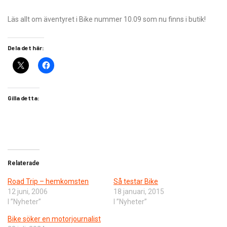
Läs allt om äventyret i Bike nummer 10.09 som nu finns i butik!
Dela det här:
Gilla detta:
Relaterade
Road Trip – hemkomsten
Så testar Bike
12 juni, 2006
18 januari, 2015
I ”Nyheter”
I ”Nyheter”
Bike söker en motorjournalist