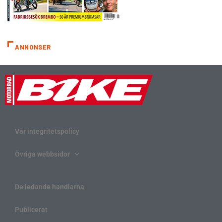
ANNONSER
Vår integritetspolicy
Övriga webbsidor
De ledande handlarna
Publicerat