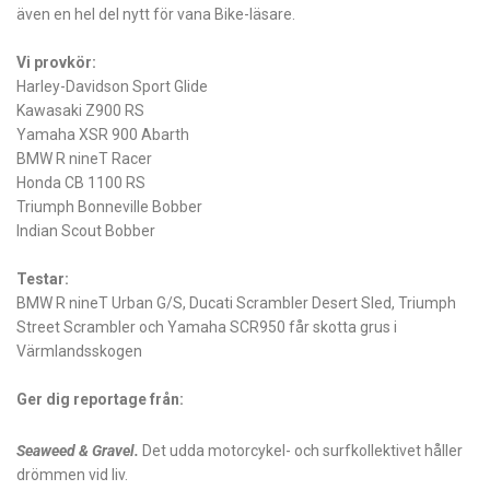
även en hel del nytt för vana Bike-läsare.
Vi provkör:
Harley-Davidson Sport Glide
Kawasaki Z900 RS
Yamaha XSR 900 Abarth
BMW R nineT Racer
Honda CB 1100 RS
Triumph Bonneville Bobber
Indian Scout Bobber
Testar:
BMW R nineT Urban G/S, Ducati Scrambler Desert Sled, Triumph
Street Scrambler och Yamaha SCR950 får skotta grus i
Värmlandsskogen
Ger dig reportage från:
Seaweed & Gravel.
Det udda motorcykel- och surfkollektivet håller
drömmen vid liv.