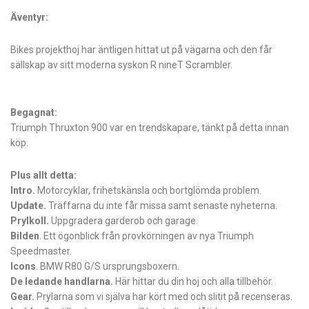
Äventyr:
Bikes projekthoj har äntligen hittat ut på vägarna och den får
sällskap av sitt moderna syskon R nineT Scrambler.
Begagnat:
Triumph Thruxton 900 var en trendskapare, tänkt på detta innan
köp.
Plus allt detta:
Intro.
Motorcyklar, frihetskänsla och bortglömda problem.
Update.
Träffarna du inte får missa samt senaste nyheterna.
Prylkoll.
Uppgradera garderob och garage.
Bilden
. Ett ögonblick från provkörningen av nya Triumph
Speedmaster.
Icons
. BMW R80 G/S ursprungsboxern.
De ledande handlarna.
Här hittar du din hoj och alla tillbehör.
Gear.
Prylarna som vi själva har kört med och slitit på recenseras.