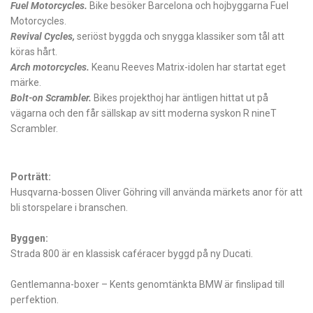
Fuel Motorcycles.
Bike besöker Barcelona och hojbyggarna Fuel
Motorcycles.
Revival Cycles,
seriöst byggda och snygga klassiker som tål att
köras hårt.
Arch motorcycles.
Keanu Reeves Matrix-idolen har startat eget
märke.
Bolt-on Scrambler.
Bikes projekthoj har äntligen hittat ut på
vägarna och den får sällskap av sitt moderna syskon R nineT
Scrambler.
Porträtt:
Husqvarna-bossen Oliver Göhring vill använda märkets anor för att
bli storspelare i branschen.
Byggen:
Strada 800 är en klassisk caféracer byggd på ny Ducati.
Gentlemanna-boxer – Kents genomtänkta BMW är finslipad till
perfektion.