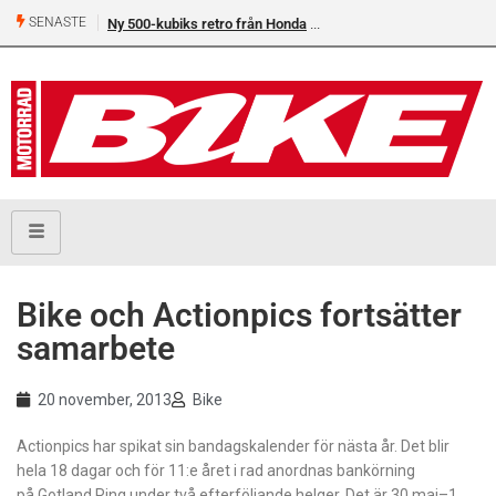
SENASTE
Ny 500-kubiks retro från Honda
Bike och Actionpics fortsätter
samarbete
20 november, 2013
Bike
Actionpics har spikat sin bandagskalender för nästa år. Det blir
hela 18 dagar och för 11:e året i rad anordnas bankörning
på Gotland Ring under två efterföljande helger. Det är 30 maj–1