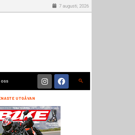
7 augusti, 2026
 oss
ENASTE UTGÅVAN