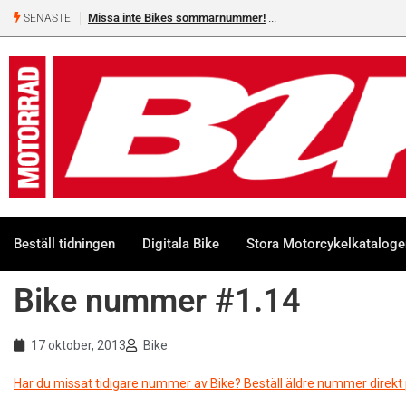
Missa inte Bikes sommarnummer!
SENASTE
Beställ tidningen
Digitala Bike
Stora Motorcykelkatalog
Bike nummer #1.14
17 oktober, 2013
Bike
Har du missat tidigare nummer av Bike? Beställ äldre nummer direkt p