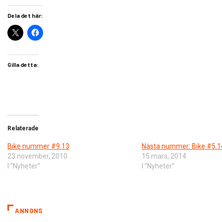
Dela det här:
Gilla detta:
Relaterade
Bike nummer #9.13
Nästa nummer: Bike #5.1
23 november, 2010
15 mars, 2014
I ”Nyheter”
I ”Nyheter”
ANNONS